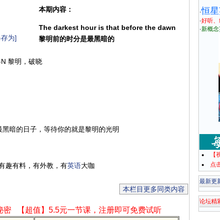
本期内容：
恒星
·
·
好听、
The darkest hour is that before the dawn
·
新概念
存为]
黎明前的时分是最黑暗的
W-N 黎明，破晓
段最黑暗的日子，等待你的就是黎明的光明
【
点
有趣有料，有外教，有
英语
大咖
最新更
本栏目更多同类内容
论坛精
秘密
【超值】5.5元一节课，注册即可免费试听