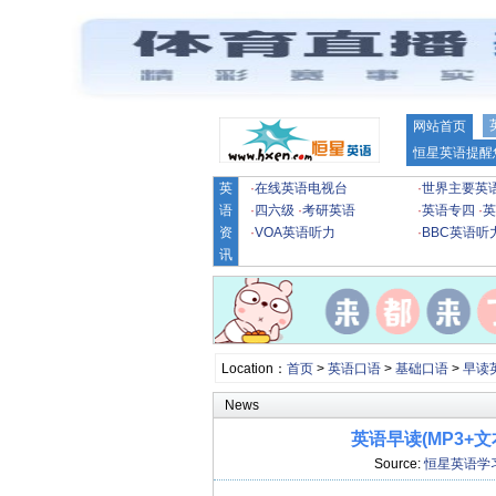
网站首页
恒星英语提醒
英
·
在线英语电视台
·
世界主要英
语
·
四六级
·
考研英语
·
英语专四
·
英
资
·
VOA英语听力
·
BBC英语听
讯
Location：
首页
>
英语口语
>
基础口语
>
早读
News
英语早读(MP3+文
Source:
恒星英语学