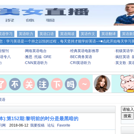
英语学习
英语听力
英语口语
英语阅读
英语作文
英语翻译
英语新
您：学习英语是一个持之以恒的过程，每天坚持才能学好英语-->
■点此开始每天学习英
语报刊
·
网络英语电台
·
经典英语电影推荐
·
初级英语学
语专八
·
雅思
·
托福
·
GRE
·
BEC商务英语
·
疯狂英语
·
力
·
CNN英语听力
·
CRI英语听力
·
英文歌
·
英
英语
本):第152期:黎明前的时分是最黑暗的
习网
2018-06-12
我要投稿
论坛
Favorite