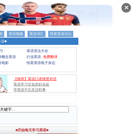
✕
闻
英语视频
英语词汇
恒星英语论坛
语■
习
·
英语语法大全
新概念英语
·
行业英语
·
免费翻译
语电影
·
恒星英语电子杂志
【推荐】英语口语情景对话
英语学习交友的好去处
学英语不忘关注时事
■开始每天学习英语■