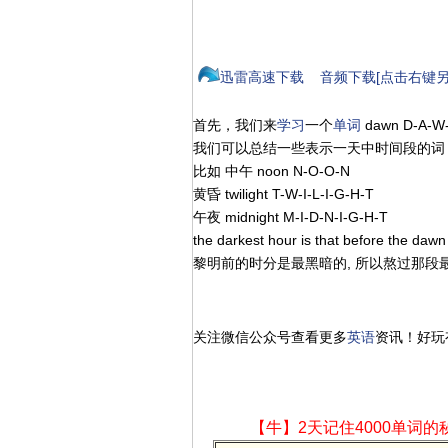
迅雷高速下载
音频下载[点击右键另
首先，我们来
学习
一个
单词
dawn D-A-
我们可以总结一些表示一天中时间段的词
比如 中午 noon N-O-O-N
黄昏 twilight T-W-I-L-I-G-H-T
午夜 midnight M-I-D-N-I-G-H-T
the darkest hour is that before the dawn
黎明前的时分是最黑暗的, 所以熬过那
关注微信公众号查看更多
英语
资讯！好玩
【牛】2天记住4000单词的