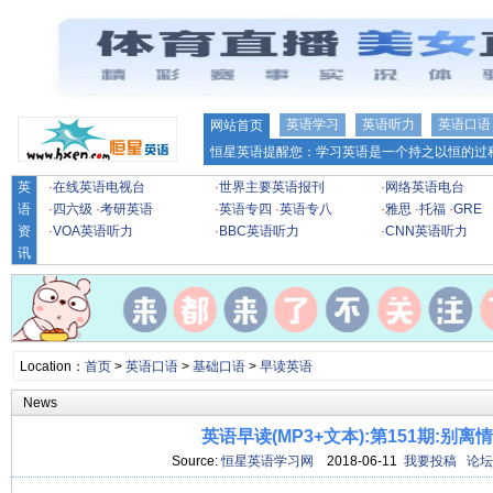
英语学习
英语听力
英语口语
网站首页
恒星英语提醒您：学习英语是一个持之以恒的过程
英
·
在线英语电视台
·
世界主要英语报刊
·
网络英语电台
语
·
四六级
·
考研英语
·
英语专四
·
英语专八
·
雅思
·
托福
·
GRE
资
·
VOA英语听力
·
BBC英语听力
·
CNN英语听力
讯
Location：
首页
>
英语口语
>
基础口语
>
早读英语
News
英语早读(MP3+文本):第151期:别离
Source:
恒星英语学习网
2018-06-11
我要投稿
论坛