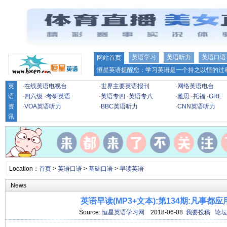
英语学习
英语听力
英语口语
网站首页
恒星英语提醒您：学习英语是一个持之以恒的过程
英
·
在线英语电视台
·
世界主要英语报刊
·
网络英语电台
语
·
四六级
·
考研英语
·
英语专四
·
英语专八
·
雅思
·
托福
·
GRE
资
·
VOA英语听力
·
BBC英语听力
·
CNN英语听力
讯
Location：
首页
>
英语口语
>
基础口语
>
早读英语
News
英语早读(MP3+文本):第134期:凡事都
Source:
恒星英语学习网
2018-06-08
我要投稿
论坛