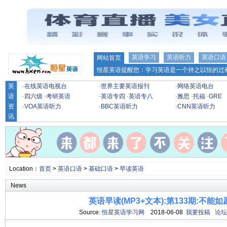
英语学习
英语听力
英语口语
网站首页
恒星英语提醒您：学习英语是一个持之以恒的过程
英
·
在线英语电视台
·
世界主要英语报刊
·
网络英语电台
语
·
四六级
·
考研英语
·
英语专四
·
英语专八
·
雅思
·
托福
·
GRE
资
·
VOA英语听力
·
BBC英语听力
·
CNN英语听力
讯
Location：
首页
>
英语口语
>
基础口语
>
早读英语
News
英语早读(MP3+文本):第133期:不能
Source:
恒星英语学习网
2018-06-08
我要投稿
论坛