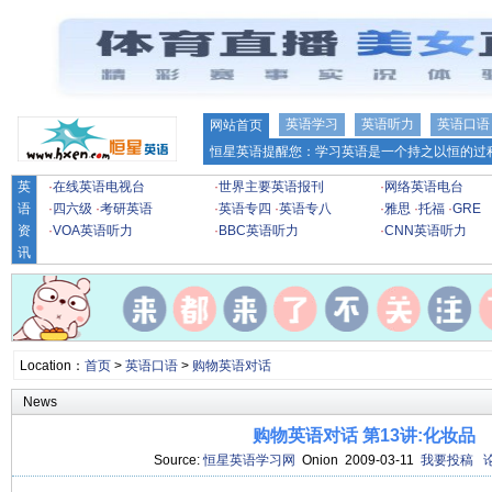
英语学习
英语听力
英语口语
网站首页
恒星英语提醒您：学习英语是一个持之以恒的过程
英
·
在线英语电视台
·
世界主要英语报刊
·
网络英语电台
语
·
四六级
·
考研英语
·
英语专四
·
英语专八
·
雅思
·
托福
·
GRE
资
·
VOA英语听力
·
BBC英语听力
·
CNN英语听力
讯
Location：
首页
>
英语口语
>
购物英语对话
News
购物英语对话 第13讲:化妆品
Source:
恒星英语学习网
Onion 2009-03-11
我要投稿