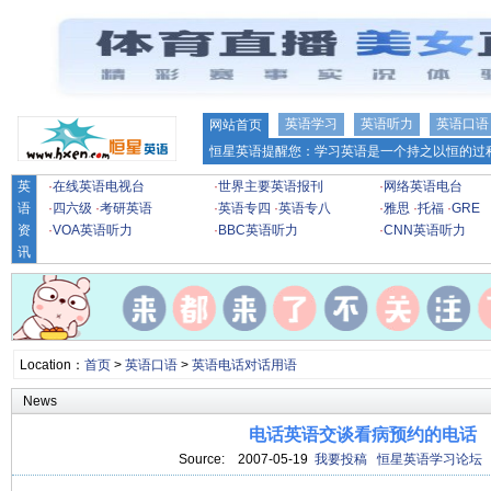
英语学习
英语听力
英语口语
网站首页
恒星英语提醒您：学习英语是一个持之以恒的过程
英
·
在线英语电视台
·
世界主要英语报刊
·
网络英语电台
语
·
四六级
·
考研英语
·
英语专四
·
英语专八
·
雅思
·
托福
·
GRE
资
·
VOA英语听力
·
BBC英语听力
·
CNN英语听力
讯
Location：
首页
>
英语口语
>
英语电话对话用语
News
电话英语交谈看病预约的电话
Source:
2007-05-19
我要投稿
恒星英语学习论坛