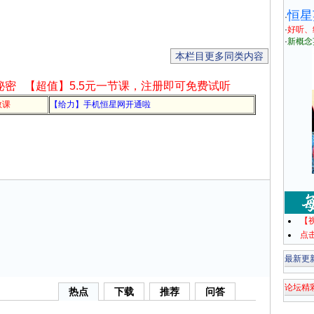
恒星
·
·
好听、
·
新概念
本栏目更多同类内容
秘密
【超值】5.5元一节课，注册即可免费试听
教课
【给力】手机恒星网开通啦
【
点
最新更
论坛精
热点
下载
推荐
问答