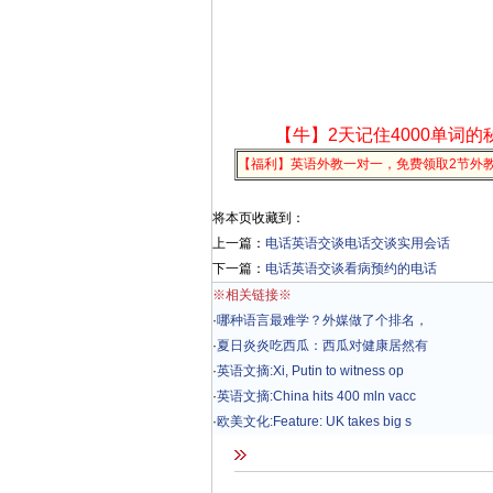
【牛】2天记住4000单词的
【福利】英语外教一对一，免费领取2节外
将本页收藏到：
上一篇：
电话英语交谈电话交谈实用会话
下一篇：
电话英语交谈看病预约的电话
※相关链接※
·
哪种语言最难学？外媒做了个排名，
·
夏日炎炎吃西瓜：西瓜对健康居然有
·
英语文摘:Xi, Putin to witness op
·
英语文摘:China hits 400 mln vacc
·
欧美文化:Feature: UK takes big s