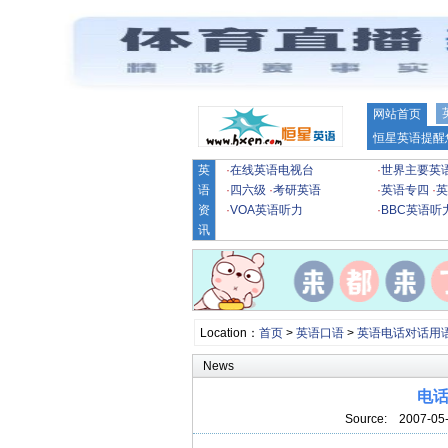
网站首页
恒星英语提醒
英
·
在线英语电视台
·
世界主要英
语
·
四六级
·
考研英语
·
英语专四
·
英
资
·
VOA英语听力
·
BBC英语听
讯
Location：
首页
>
英语口语
>
英语电话对话用
News
电
Source:
2007-05