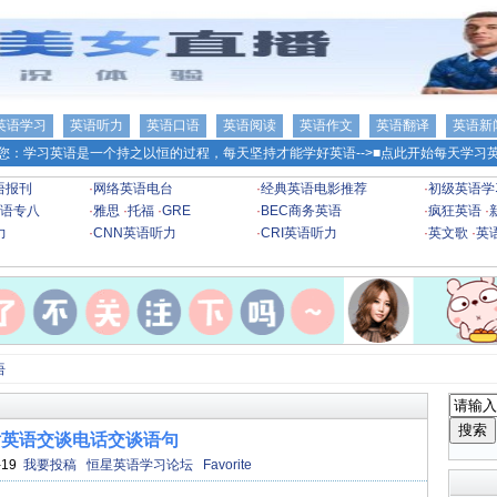
英语学习
英语听力
英语口语
英语阅读
英语作文
英语翻译
英语新
您：学习英语是一个持之以恒的过程，每天坚持才能学好英语-->
■点此开始每天学习英
语报刊
·
网络英语电台
·
经典英语电影推荐
·
初级英语学
语专八
·
雅思
·
托福
·
GRE
·
BEC商务英语
·
疯狂英语
·
力
·
CNN英语听力
·
CRI英语听力
·
英文歌
·
英
语
话英语交谈电话交谈语句
-19
我要投稿
恒星英语学习论坛
Favorite