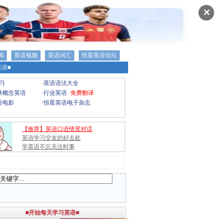
✕
闻
英语视频
英语词汇
恒星英语论坛
语■
习
·
英语语法大全
新概念英语
·
行业英语
·
免费翻译
语电影
·
恒星英语电子杂志
【推荐】英语口语情景对话
英语学习交友的好去处
学英语不忘关注时事
■开始每天学习英语■