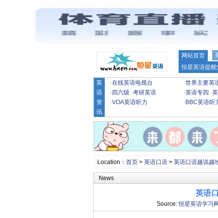
网站首页
恒星英语提醒
英
·
在线英语电视台
·
世界主要英
语
·
四六级
·
考研英语
·
英语专四
·
英
资
·
VOA英语听力
·
BBC英语听
讯
Location：
首页
>
英语口语
>
英语口语越说越
News
英语口
Source:
恒星英语学习