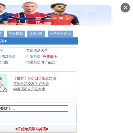
✕
闻
英语视频
英语词汇
恒星英语论坛
语■
习
·
英语语法大全
新概念英语
·
行业英语
·
免费翻译
语电影
·
恒星英语电子杂志
【推荐】英语口语情景对话
英语学习交友的好去处
学英语不忘关注时事
■开始每天学习英语■