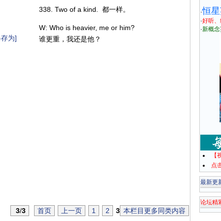
338. Two of a kind. 都一样。
恒星
·
·
好听、
W: Who is heavier, me or him?
·
新概念
存为]
谁更重，我还是他？
【
点
最新更
论坛精
3
/
3
首页
上一页
1
2
3
本栏目更多同类内容