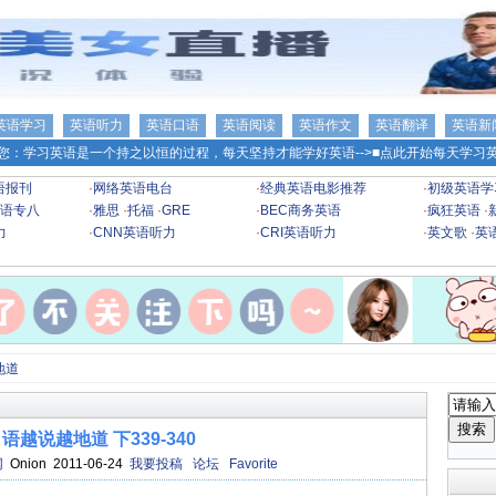
英语学习
英语听力
英语口语
英语阅读
英语作文
英语翻译
英语新
您：学习英语是一个持之以恒的过程，每天坚持才能学好英语-->
■点此开始每天学习英
语报刊
·
网络英语电台
·
经典英语电影推荐
·
初级英语学
语专八
·
雅思
·
托福
·
GRE
·
BEC商务英语
·
疯狂英语
·
力
·
CNN英语听力
·
CRI英语听力
·
英文歌
·
英
地道
语越说越地道 下339-340
网
Onion 2011-06-24
我要投稿
论坛
Favorite