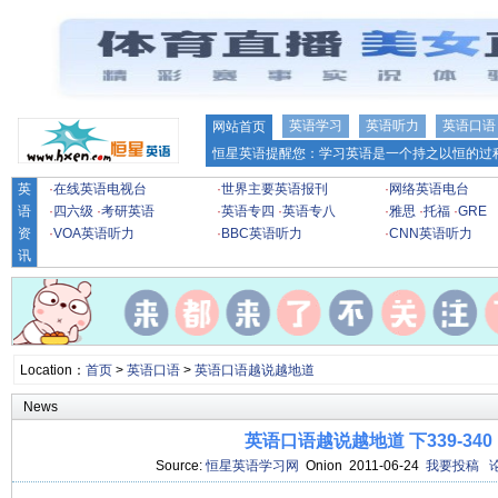
英语学习
英语听力
英语口语
网站首页
恒星英语提醒您：学习英语是一个持之以恒的过程
英
·
在线英语电视台
·
世界主要英语报刊
·
网络英语电台
语
·
四六级
·
考研英语
·
英语专四
·
英语专八
·
雅思
·
托福
·
GRE
资
·
VOA英语听力
·
BBC英语听力
·
CNN英语听力
讯
Location：
首页
>
英语口语
>
英语口语越说越地道
News
英语口语越说越地道 下339-340
Source:
恒星英语学习网
Onion 2011-06-24
我要投稿