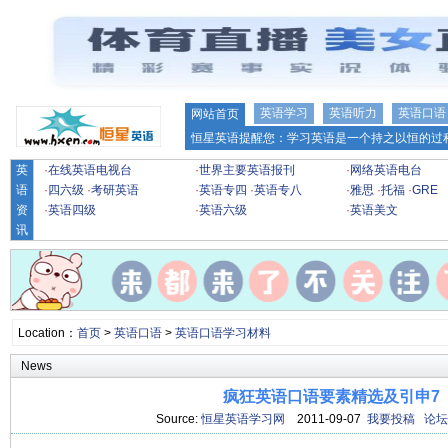
英语学习
英语听力
英语口语
网站首页
恒星英语提醒您：学习英语是一个持之以恒的过程
英
·
在线英语电视台
·
世界主要英语报刊
·
网络英语电台
语
·
四六级
·
考研英语
·
英语专四
·
英语专八
·
雅思
·
托福
·
GRE
资
·
英语四级
·
英语六级
·
英语美文
讯
Location：
首页
>
英语口语
>
英语口语学习材料
News
疯狂英语口语要素精选及引申7
Source:
恒星英语学习网
2011-09-07
我要投稿
论坛