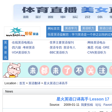
英语学习
英语听力
英语口语
网站首页
恒星英语提醒您：学习英语是一个持之以恒的过程
英
·
在线英语电视台
·
世界主要英语报刊
·
网络英语电台
语
·
四六级
·
考研英语
·
英语专四
·
英语专八
·
雅思
·
托福
·
GRE
资
·
VOA英语听力
·
BBC英语听力
·
CNN英语听力
讯
Location：
首页
>
英语翻译
>
星火英语口译高手
News
星火英语口译高手 Lesson 17
Source: 2009-01-11
我要投稿
论坛
Favori