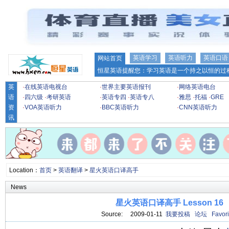
英语学习
英语听力
英语口语
网站首页
恒星英语提醒您：学习英语是一个持之以恒的过程
英
·
在线英语电视台
·
世界主要英语报刊
·
网络英语电台
语
·
四六级
·
考研英语
·
英语专四
·
英语专八
·
雅思
·
托福
·
GRE
资
·
VOA英语听力
·
BBC英语听力
·
CNN英语听力
讯
Location：
首页
>
英语翻译
>
星火英语口译高手
News
星火英语口译高手 Lesson 16
Source: 2009-01-11
我要投稿
论坛
Favori