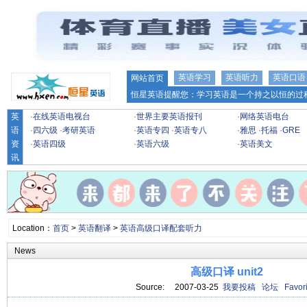
英语学习
英语听力
英语口语
网站首页
恒星英语提醒您：学习英语是一个持之以恒的过程
英
·
在线英语电视台
·
世界主要英语报刊
·
网络英语电台
语
·
四六级
·
考研英语
·
英语专四
·
英语专八
·
雅思
·
托福
·
GRE
资
·
英语四级
·
英语六级
·
英语美文
讯
Location：
首页
>
英语翻译
>
英语高级口译配套听力
News
高级口译 unit2
Source: 2007-03-25
我要投稿
论坛
Favori