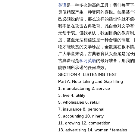
英语
是一种多么崇高的工具！我们每写下
灵便精深产生一种赞同的喜悦。如果某个
己必须说的话，那么这样的话也许就不值
我不是在攻击古典教育。凡自命对文学有
无动于衷。但我承认，我国目前的教育制
度，甚至无法相信这是一种合理的制度，
物才能欣赏的文学珍品，全数摆在很不情
广大学童来说，古典教育从头至尾是冗长
古典课程是
学习
英语
的最好准备，那我的
能收到所承诺的任何成效。
SECTION 4: LISTENING TEST
Part A: Note-taking and Gap-filling
1. manufacturing 2. service
3. five 4. utility
5. wholesales 6. retail
7. insurance 8. personal
9. accounting 10. ninety
11. growing 12. competition
13. advertising 14. women / females