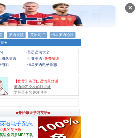
✕
闻
英语视频
英语词汇
恒星英语论坛
语■
习
·
英语语法大全
新概念英语
·
行业英语
·
免费翻译
语电影
·
恒星英语电子杂志
【推荐】英语口语情景对话
英语学习交友的好去处
学英语不忘关注时事
■开始每天学习英语■
英语电子杂志
经典的英文歌
英语全四册MP3下载