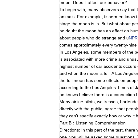
moon. Does it affect our behavior?
To begin with, many observers say that t
animals. For example, fishermen know th
stage the moon is in. But what about pe
no doubt the moon has an effect on huma
about people who do strange and u
NPR
comes approximately every twenty-nine d
In Los Angeles, some members of the pol
is associated with more crime and unusua
highest number of car accidents occurs 
and when the moon is full. A Los Angel
the full moon has some effects on people,
according to the Los Angeles Times of Ja
he knows believe there is a connection 
Many airline pilots, waitresses, bartend
directly with the public, agree that peop
they can’t specify exactly how or why it
Part B：Listening Comprehension
Directions: In this part of the test, ther
one, you will be asked some questions. 