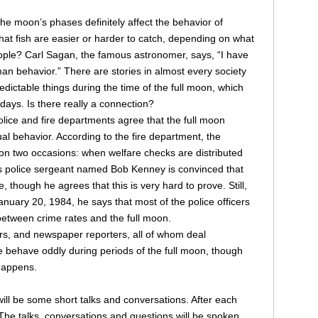
he moon’s phases definitely affect the behavior of
at fish are easier or harder to catch, depending on what
ople? Carl Sagan, the famous astronomer, says, “I have
n behavior.” There are stories in almost every society
edictable things during the time of the full moon, which
ays. Is there really a connection?
ice and fire departments agree that the full moon
l behavior. According to the fire department, the
on two occasions: when welfare checks are distributed
es police sergeant named Bob Kenney is convinced that
 though he agrees that this is very hard to prove. Still,
nuary 20, 1984, he says that most of the police officers
between crime rates and the full moon.
ers, and newspaper reporters, all of whom deal
le behave oddly during periods of the full moon, though
 happens.
e will be some short talks and conversations. After each
The talks, conversations and questions will be spoken