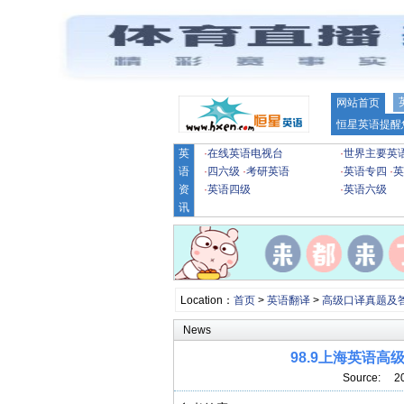
网站首页
恒星英语提醒
英
·
在线英语电视台
·
世界主要英
语
·
四六级
·
考研英语
·
英语专四
·
英
资
·
英语四级
·
英语六级
讯
Location：
首页
>
英语翻译
>
高级口译真题及
News
98.9上海英语
Source: 2