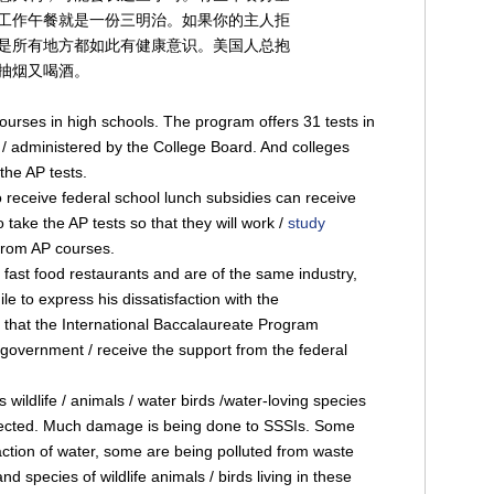
工作午餐就是一份三明治。如果你的主人拒
是所有地方都如此有健康意识。美国人总抱
抽烟又喝酒。
ourses in high schools. The program offers 31 tests in
 / administered by the College Board. And colleges
the AP tests.
receive federal school lunch subsidies can receive
take the AP tests so that they will work /
study
 from AP courses.
fast food restaurants and are of the same industry,
le to express his dissatisfaction with the
s that the International Baccalaureate Program
 government / receive the support from the federal
 wildlife / animals / water birds /water-loving species
otected. Much damage is being done to SSSIs. Some
ction of water, some are being polluted from waste
 species of wildlife animals / birds living in these