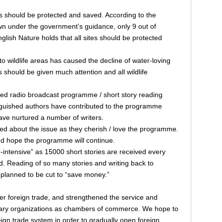
Is should be protected and saved. According to the
n under the government’s guidance, only 9 out of
lish Nature holds that all sites should be protected
o wildlife areas has caused the decline of water-loving
s should be given much attention and all wildlife
shed radio broadcast programme / short story reading
guished authors have contributed to the programme
ve nurtured a number of writers.
ed about the issue as they cherish / love the programme.
 hope the programme will continue.
intensive” as 15000 short stories are received every
ed. Reading of so many stories and writing back to
s planned to be cut to “save money.”
r foreign trade, and strengthened the service and
diary organizations as chambers of commerce. We hope to
eign trade system in order to gradually open foreign