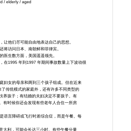
d / elderly / aged
力，让他们尽可能自由地表达自己的思想。
他还将访问日本、南朝鲜和菲律宾。
有的医生数方面，美国遥遥领先。
在1995 年到1997 年期间事故数量上下波动很
家庭妇女的母亲和两到三个孩子组成。但在近来
在除了传统模式的家庭外，还有许多不同类型的
扶养孩子；有结婚的夫妇决定不要孩子。有
。有时候你还会发现有些老年人合住一所房
不是语言障碍或飞行时差综合症，而是午餐。每
意大利，可能会长达三小时。有些午餐分量