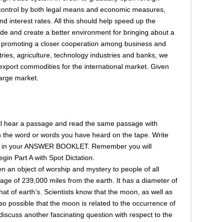
r control by both legal means and economic measures,
nd interest rates. All this should help speed up the
rade and create a better environment for bringing about a
 promoting a closer cooperation among business and
ries, agriculture, technology industries and banks, we
export commodities for the international market. Given
large market.
u will hear a passage and read the same passage with
with the word or words you have heard on the tape. Write
ce in your ANSWER BOOKLET. Remember you will
gin Part A with Spot Dictation.
 an object of worship and mystery to people of all
rage of 239,000 miles from the earth. It has a diameter of
that of earth’s. Scientists know that the moon, as well as
also possible that the moon is related to the occurrence of
iscuss another fascinating question with respect to the