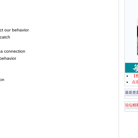
ct our behavior
 catch
y a connection
 behavior
【
oon
点
最新更
论坛精