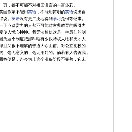
一页，都不可能不对祖国语言的丰富多彩、
英国作家不能用
英语
，不能用简明的
英语
说出自
得说。
英语
没有更广泛地得到
学习
是何等憾事。
一丁点鉴赏力的人都不可能对古典教育的吸引力
度使人忧心忡忡。我无法相信这是一种最佳的制
因为这个制度把那种唯有少数特权人物和天才人
愿且又很不理解的普通大众面前。对公立党校的
的、毫无意义的、毫无用处的。倘若有人告诉我，
回答便是，迄今为止这个准备阶段不完善，它未