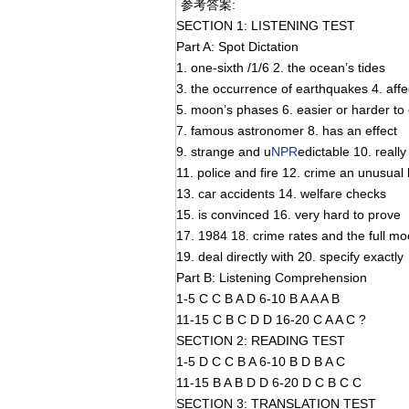
参考答案:
SECTION 1: LISTENING TEST
Part A: Spot Dictation
1. one-sixth /1/6 2. the ocean’s tides
3. the occurrence of earthquakes 4. affe
5. moon’s phases 6. easier or harder to
7. famous astronomer 8. has an effect
9. strange and u
NPR
edictable 10. reall
11. police and fire 12. crime an unusual
13. car accidents 14. welfare checks
15. is convinced 16. very hard to prove
17. 1984 18. crime rates and the full m
19. deal directly with 20. specify exactly
Part B: Listening Comprehension
1-5 C C B A D 6-10 B A A A B
11-15 C B C D D 16-20 C A A C ?
SECTION 2: READING TEST
1-5 D C C B A 6-10 B D B A C
11-15 B A B D D 6-20 D C B C C
SECTION 3: TRANSLATION TEST