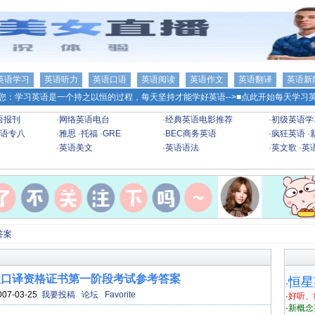
英语学习
英语听力
英语口语
英语阅读
英语作文
英语翻译
英语新
您：学习英语是一个持之以恒的过程，每天坚持才能学好英语-->
■点此开始每天学习英
语报刊
·
网络英语电台
·
经典英语电影推荐
·
初级英语学
语专八
·
雅思
·
托福
·
GRE
·
BEC商务英语
·
疯狂英语
·
·
英语美文
·
英语语法
·
英文歌
·
英
答案
高级口译资格证书第一阶段考试参考答案
恒星
·
007-03-25
我要投稿
论坛
Favorite
·
好听、
·
新概念