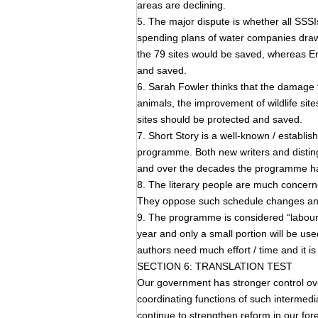
areas are declining.
5. The major dispute is whether all SSS
spending plans of water companies draw
the 79 sites would be saved, whereas Eng
and saved.
6. Sarah Fowler thinks that the damage t
animals, the improvement of wildlife site
sites should be protected and saved.
7. Short Story is a well-known / establi
programme. Both new writers and distin
and over the decades the programme ha
8. The literary people are much concern
They oppose such schedule changes and
9. The programme is considered “labour-
year and only a small portion will be us
authors need much effort / time and it i
SECTION 6: TRANSLATION TEST
Our government has stronger control ove
coordinating functions of such interme
continue to strengthen reform in our for