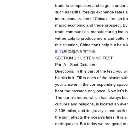
trade to competition and to get it unde
such as tariffs, foreign exchange rates a
internationalization of China’s foreign t
macro economic and trade prospect. By
trade communities, manufacturing indust
will be able to produce more and better 
this situation, China can’t help but be a 
听力
测试题录音文字稿:
SECTION 1：LISTENING TEST
Part A：Spot Dictation
Directions: In this part of the test, yo
blanks in it. Fill in each of the blanks 
your answer in the corresponding spa
hear the passage only once. Now let’s be
The earth’s moon, which has always been
cultures and religions, is located an ave
2,136 miles, and its gravity is one-sixth 
the sun, affects the ocean’s tides. It is 
earthquakes. But today we are going to d