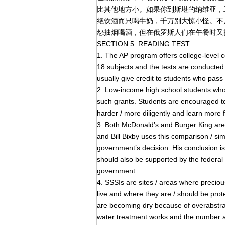
比其他地方小。如果你到斯堪的纳维亚，
绝饮酒而只喝牛奶，千万别大惊小怪。不
怨抽烟喝酒，但在俄罗斯人们在午餐时又
SECTION 5: READING TEST
1. The AP program offers college-level c
18 subjects and the tests are conducted
usually give credit to students who pass 
2. Low-income high school students who 
such grants. Students are encouraged to 
harder / more diligently and learn more
3. Both McDonald’s and Burger King are 
and Bill Bixby uses this comparison / simi
government’s decision. His conclusion i
should also be supported by the federal
government.
4. SSSIs are sites / areas where precious
live and where they are / should be pr
are becoming dry because of overabstra
water treatment works and the number and