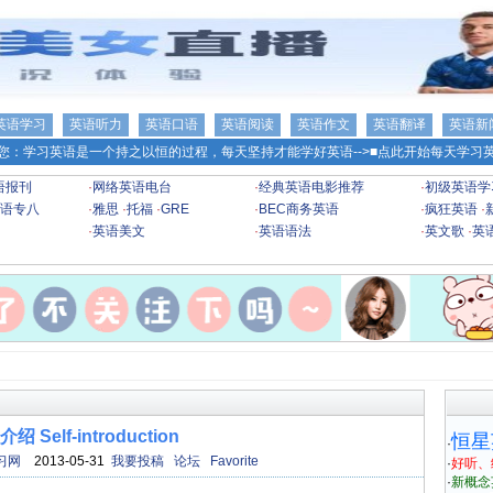
英语学习
英语听力
英语口语
英语阅读
英语作文
英语翻译
英语新
您：学习英语是一个持之以恒的过程，每天坚持才能学好英语-->
■点此开始每天学习英
语报刊
·
网络英语电台
·
经典英语电影推荐
·
初级英语学
语专八
·
雅思
·
托福
·
GRE
·
BEC商务英语
·
疯狂英语
·
·
英语美文
·
英语语法
·
英文歌
·
英
绍 Self-introduction
恒星
·
习网
2013-05-31
我要投稿
论坛
Favorite
·
好听、
·
新概念