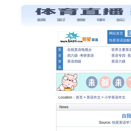
网站首页
恒星英语提醒
英
·
在线英语电视台
·
世界主要英
语
·
四六级
·
考研英语
·
英语专四
·
英
资
·
英语四级
·
英语六级
讯
Location：
首页
>
英语作文
>
小学英语作文
News
自我介
Source:
恒星英语学