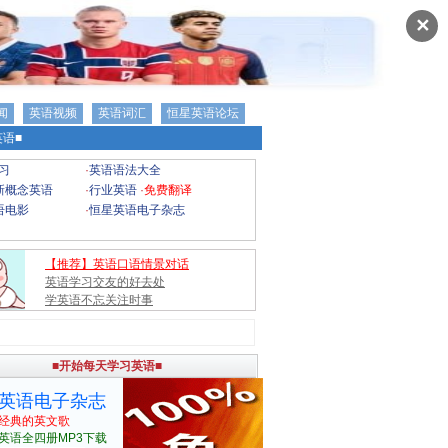
✕
闻
英语视频
英语词汇
恒星英语论坛
语■
习
·
英语语法大全
新概念英语
·
行业英语
·
免费翻译
语电影
·
恒星英语电子杂志
【推荐】英语口语情景对话
英语学习交友的好去处
学英语不忘关注时事
■开始每天学习英语■
英语电子杂志
经典的英文歌
英语全四册MP3下载