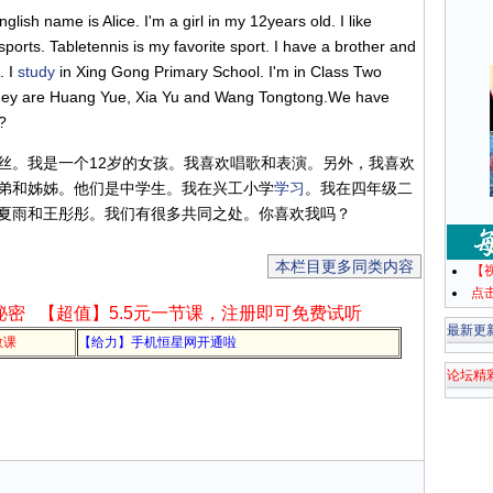
sh name is Alice. I'm a girl in my 12years old. I like
 sports. Tabletennis is my favorite sport. I have a brother and
. I
study
in Xing Gong Primary School. I'm in Class Two
 They are Huang Yue, Xia Yu and Wang Tongtong.We have
?
丝。我是一个12岁的女孩。我喜欢唱歌和表演。另外，我喜欢
弟和姊姊。他们是中学生。我在兴工小学
学习
。我在四年级二
夏雨和王彤彤。我们有很多共同之处。你喜欢我吗？
本栏目更多同类内容
【
点
秘密
【超值】5.5元一节课，注册即可免费试听
最新更
教课
【给力】手机恒星网开通啦
论坛精