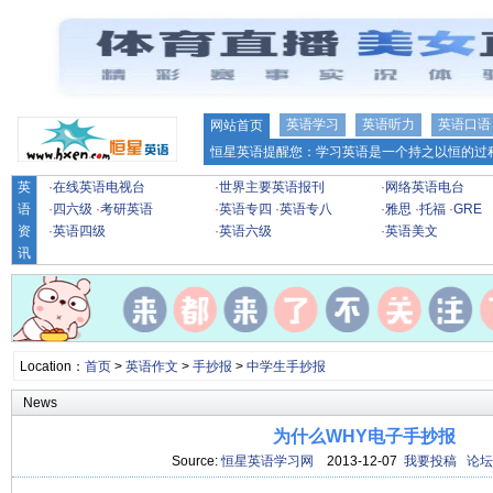
英语学习
英语听力
英语口语
网站首页
恒星英语提醒您：学习英语是一个持之以恒的过程
英
·
在线英语电视台
·
世界主要英语报刊
·
网络英语电台
语
·
四六级
·
考研英语
·
英语专四
·
英语专八
·
雅思
·
托福
·
GRE
资
·
英语四级
·
英语六级
·
英语美文
讯
Location：
首页
>
英语作文
>
手抄报
>
中学生手抄报
News
为什么WHY电子手抄报
Source:
恒星英语学习网
2013-12-07
我要投稿
论坛