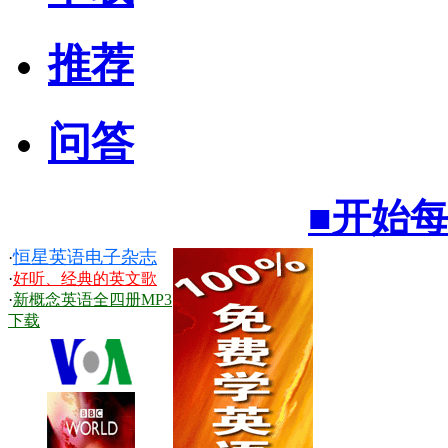
推荐
问答
■开始
恒星英语电子杂志
·
·
好听、经典的英文歌
·
新概念英语全四册MP3
下载