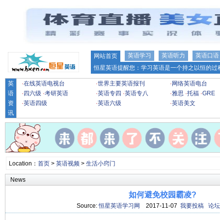
英语学习
英语听力
英语口语
网站首页
恒星英语提醒您：学习英语是一个持之以恒的过程
英
·
在线英语电视台
·
世界主要英语报刊
·
网络英语电台
语
·
四六级
·
考研英语
·
英语专四
·
英语专八
·
雅思
·
托福
·
GRE
资
·
英语四级
·
英语六级
·
英语美文
讯
Location：
首页
>
英语视频
>
生活小窍门
News
如何避免校园霸凌?
Source:
恒星英语学习网
2017-11-07
我要投稿
论坛