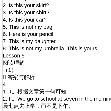
2. Is this your skirt?
3. Is this your shirt?
4. Is this your car?
5. This is not my bag.
6. Here is your pencil.
7. This is my daughter.
8. This is not my umbrella. This is yours.
Lesson 5
阅读理解
（1）
 答案与解析
4
1. T。根据文章第一句可知。
2. F。We go to school at seven in the
晨七点去上学，而不是下午。