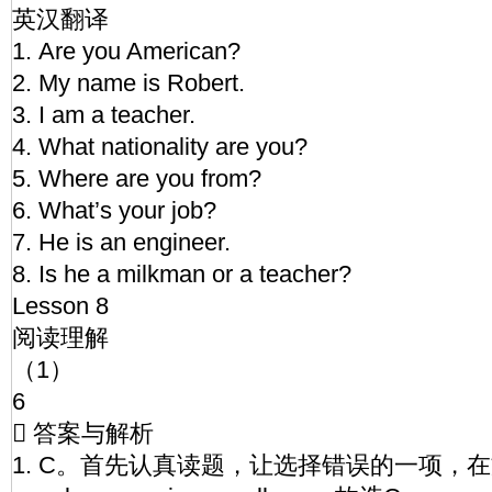
英汉翻译
1. Are you American?
2. My name is Robert.
3. I am a teacher.
4. What nationality are you?
5. Where are you from?
6. What’s your job?
7. He is an engineer.
8. Is he a milkman or a teacher?
Lesson 8
阅读理解
（1）
6
 答案与解析
1. C。首先认真读题，让选择错误的一项，