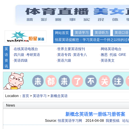
英语学习
英语听力
英语口语
网站首页
恒星英语提醒您：学习英语是一个持之以恒的过程
英
·
在线英语电视台
·
世界主要英语报刊
·
网络英语电台
语
·
四六级
·
考研英语
·
英语专四
·
英语专八
·
雅思
·
托福
·
GRE
资
·
英语四级
·
英语六级
·
英语美文
讯
Location：
首页
>
英语学习
>
新概念英语
News
新概念英语第一册练习册答案
Source:
恒星英语学习网
2014-04-08
我要投稿
论坛