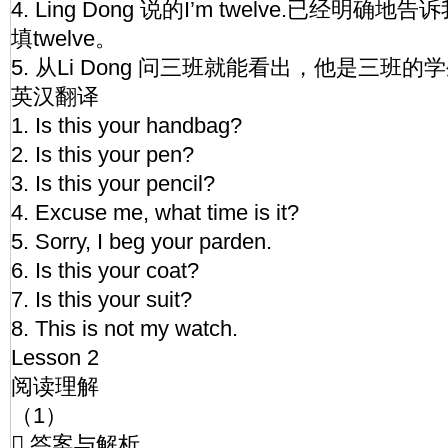
4. Ling Dong 说的I’m twelve.已经明确
填twelve。
5. 从Li Dong 问三班就能看出，他是三班的
英汉翻译
1. Is this your handbag?
2. Is this your pen?
3. Is this your pencil?
4. Excuse me, what time is it?
5. Sorry, I beg your parden.
6. Is this your coat?
7. Is this your suit?
8. This is not my watch.
Lesson 2
阅读理解
（1）
 答案与解析