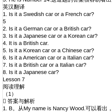
英汉翻译
1. Is it a Swedish car or a French car?
5
2. Is it a German car or a British car?
3. Is it a Japanese car or a Korean car?
4. It is a British car.
5. Is it a Korean car or a Chinese car?
6. Is it a American car or a Italian car?
7. Is it a British car or a Italian car?
8. Is it a Japanese car?
Lesson 7
阅读理解
（1）
 答案与解析
1. B。从My name is Nancy Wood.可以看