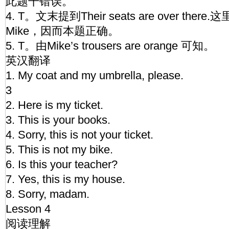
此题干错误。
4. T。文末提到Their seats are over there.这里
Mike，因而本题正确。
5. T。由Mike’s trousers are orange 可知。
英汉翻译
1. My coat and my umbrella, please.
3
2. Here is my ticket.
3. This is your books.
4. Sorry, this is not your ticket.
5. This is not my bike.
6. Is this your teacher?
7. Yes, this is my house.
8. Sorry, madam.
Lesson 4
阅读理解