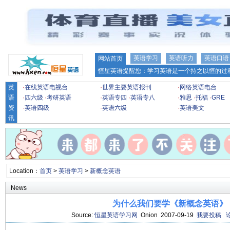
英语学习
英语听力
英语口语
网站首页
恒星英语提醒您：学习英语是一个持之以恒的过程
英
·
在线英语电视台
·
世界主要英语报刊
·
网络英语电台
语
·
四六级
·
考研英语
·
英语专四
·
英语专八
·
雅思
·
托福
·
GRE
资
·
英语四级
·
英语六级
·
英语美文
讯
Location：
首页
>
英语学习
>
新概念英语
News
为什么我们要学《新概念英语》
Source:
恒星英语学习网
Onion 2007-09-19
我要投稿