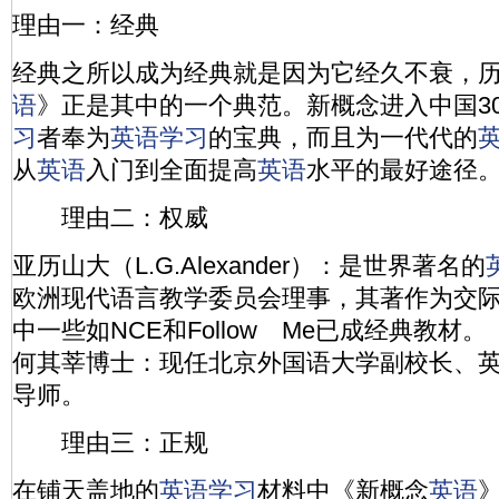
理由一：经典
经典之所以成为经典就是因为它经久不衰，
语
》正是其中的一个典范。新概念进入中国3
习
者奉为
英语
学习
的宝典，而且为一代代的
从
英语
入门到全面提高
英语
水平的最好途径
理由二：权威
亚历山大（L.G.Alexander）：是世界著名的
欧洲现代语言教学委员会理事，其著作为交
中一些如NCE和Follow Me已成经典教材。
何其莘博士：现任北京外国语大学副校长、
导师。
理由三：正规
在铺天盖地的
英语
学习
材料中《新概念
英语