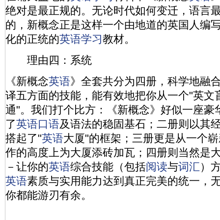
绝对是最正规的。无论时代如何变迁，语言
的，新概念正是这样一个由地道的英国人编
化的正统的
英语
学习
教材。
理由四：系统
《新概念
英语
》全套共分为四册，科学地融
译五方面的技能，能有效地把你从一个"英文盲
通"。我们打个比方：《新概念》好似一座豪
了
英语
口语
及语法的稳固基石；二册则以其
搭起了"
英语
大厦"的框架；三册更是从一个
作的高度上为大厦添砖加瓦；四册则当然是大
－让你的
英语
综合技能（包括
阅读
与
词汇
）
英语
素质与实用能力达到真正完美的统一，
你都能游刃有余。