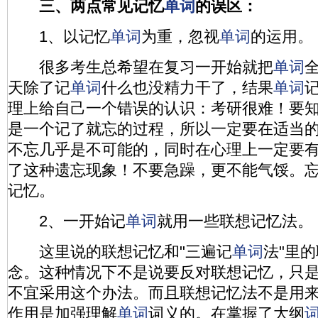
三、两点常见记忆
单词
的误区：
1、以记忆
单词
为重，忽视
单词
的运用。
很多考生总希望在复习一开始就把
单词
天除了记
单词
什么也没精力干了，结果
单词
理上给自己一个错误的认识：考研很难！要
是一个记了就忘的过程，所以一定要在适当
不忘几乎是不可能的，同时在心理上一定要
了这种遗忘现象！不要急躁，更不能气馁。
记忆。
2、一开始记
单词
就用一些联想记忆法。
这里说的联想记忆和"三遍记
单词
法"里
念。这种情况下不是说要反对联想记忆，只
不宜采用这个办法。而且联想记忆法不是用
作用是加强理解
单词
词义的。在掌握了大纲