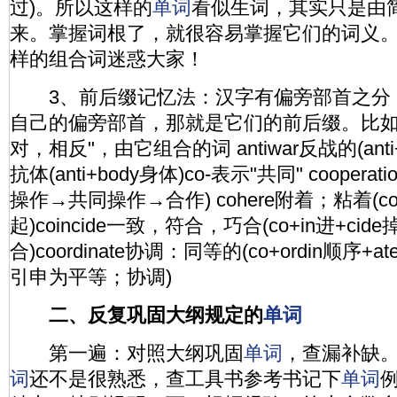
过)。所以这样的
单词
看似生词，其实只是由
来。掌握词根了，就很容易掌握它们的词义
样的组合词迷惑大家！
3、前后缀记忆法：汉字有偏旁部首之分
自己的偏旁部首，那就是它们的前后缀。比如前缀
对，相反"，由它组合的词 antiwar反战的(anti+w
抗体(anti+body身体)co-表示"共同" cooperatio
操作→共同操作→合作) cohere附着；粘着(co
起)coincide一致，符合，巧合(co+in进+c
合)coordinate协调：同等的(co+ordin顺
引申为平等；协调)
二、反复巩固大纲规定的
单词
第一遍：对照大纲巩固
单词
，查漏补缺
词
还不是很熟悉，查工具书参考书记下
单词