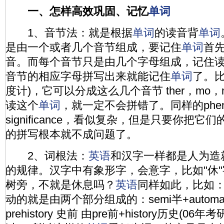
一、怎样高效巩固、记忆
单词
1、音节法：就是根据
单词
的读音背
单词
是由一个或者几个音节组成，要记住
单词
首
音。而每个音节只是由几个字母组成，记住
音节的相应字母拼写出来就能记住
单词
了。比如
度计)，它可以分成这么几个音节 ther，mo，
读这个
单词
，就一定不会拼错了。同样的pheno
significance，看似复杂，但是只要你把它
的拼写根本就不成问题了。
2、词根法：
英语
和汉字一样都是人为造
的规律。汉字中有象形字，会意字，比如"休
树旁，不就是休息吗？
英语
同样如此，比如：sem
动的就是由两个部分组成的：semi半+automa
prehistory 史前 由pre前+history历史(06