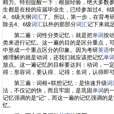
精力。特别提醒一下：根据经验，绝大多数
生都是在校的应届毕业生，已经参加过4、6
4、6级大纲
词汇
了。所以，第一步，在背考
除去4、6级
词汇
以外的那部分
词汇
记下来就
第二遍：词性分类记忆：就是把
单词
按
类来进行记忆。这一遍的目的是区分重点，
中形成一个重点区分的印象。因为考研
英语
难理解的就是动词，还我们就应该把记忆
单
放点。这一遍记忆的目标要达到：动词，一
得；形容词，要认得、记得；名词，认得即
第三遍：词根+联想记忆：是快速升级
词
法，不仅记的快，而且牢固，是巩固
单词
的
记忆强调的是"记"，而这一遍的记忆强调的是"
忆。