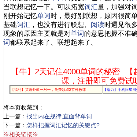
当联想记忆一下。可以拓宽
词汇
量，加强对
刚开始记忆
单词
时，最好别联想，原因很简
基础
词汇
，也没有进行联想。
阅读
时遇见很多
现象的原因主要就是对
单词
的意思把握不准
词
都联系起来了、联想起来了。
【牛】2天记住4000单词的秘密
【
课，注册即可免费试
【福利】英语外教一对一，免费领取2节外教课
【给力】手机恒星网
将本页收藏到：
上一篇：
找出内在规律,直面背单词
下一篇：
怎样把握词汇记忆的关键点?
※相关链接※