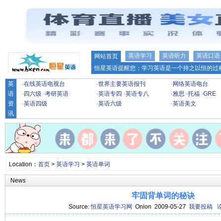
英语学习
英语听力
英语口语
网站首页
恒星英语提醒您：学习英语是一个持之以恒的过程
英
·
在线英语电视台
·
世界主要英语报刊
·
网络英语电台
语
·
四六级
·
考研英语
·
英语专四
·
英语专八
·
雅思
·
托福
·
GRE
资
·
英语四级
·
英语六级
·
英语美文
讯
Location：
首页
>
英语学习
>
英语单词
News
牢固背单词的秘诀
Source:
恒星英语学习网
Onion 2009-05-27
我要投稿