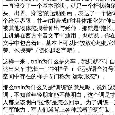
一直没变了一个基本形状，就是一个杆状物穿
头、出界、穿透”的运动图画，表达了一个物
个给定界限，并与r组合成tr时具体细化为“伸
被其他物体拖拽着伸出与延伸，那就是“拖长
上讲解在西方拼音文字中通用，也就说，你
文字中包含着tr，基本上可以比较放心地把它
旁、拖拽旁”（随你起名字吧）。
这样一来，train为什么是火车，我想就不讲自
达出火车“拖长一串”的样子（《运动语音符
空间中存在的样子专门称为“运动形态”）。
那么train为什么又是“训练”的意思呢，说
词，不知道年轻朋友能不能明白，这个词是“
人都应该明白“拉练”是怎么回事。为了训练
行军能力，军人们就背上各种武器弹药行装