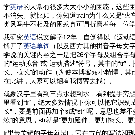
学
英语
的人常有很多大大小小的困惑，这些
不消失。就比如，你知道train为什么又是“火
类风马牛不相及的困惑真可谓折磨着每一位
我研究
英语
说文解字12年，自觉得以《运动
解开了
英语
单词
（以及西方其他拼音字母文
学说的关键内容之一是把26个字母及组合字
的“运动拟音”或“运动描述”符号，其中的“tr”
长、拉长”的动作（为使本博客短小精悍，其
在此讲，大家可以翻看我博客去找）。
就象汉字里看到三点水想到水，看到提手旁
里看到“tr”，绝大多数情况下你可以把它识别
长”，要是前面再加个s成“str”呢，意思也差
续”的意思，str就是“更加延伸、更加拖长、更
tr里最关键的字母就是t，它在古代的写法和