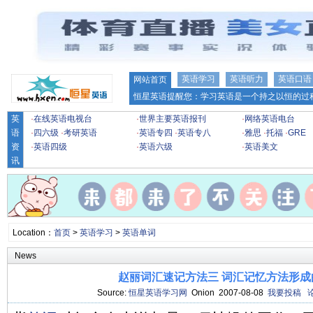
英语学习
英语听力
英语口语
网站首页
恒星英语提醒您：学习英语是一个持之以恒的过程
英
·
在线英语电视台
·
世界主要英语报刊
·
网络英语电台
语
·
四六级
·
考研英语
·
英语专四
·
英语专八
·
雅思
·
托福
·
GRE
资
·
英语四级
·
英语六级
·
英语美文
讯
Location：
首页
>
英语学习
>
英语单词
News
赵丽词汇速记方法三 词汇记忆方法形成
Source:
恒星英语学习网
Onion 2007-08-08
我要投稿