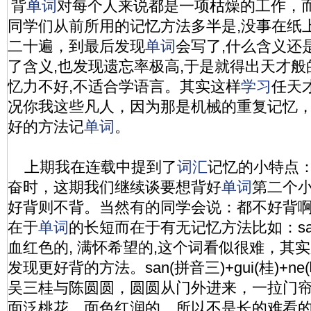
背
单词
对每个人来说都是一项枯燥的工作，
同学们从前所用的记忆方法多半是,没事在纸
二十遍，到最后发现
单词
会写了,什么含义还
了含义,也发现遗忘率极高,于是就得出天才般
忆力不好,不适合学语言。其实这样
学习
任天
况你我这些凡人，因为那是机械的重复记忆
好的方法记
单词
。
上期我在连载中提到了
词汇
记忆的小特点
奋时，这期我们继续谈要想背好
单词
第二个
好背则不背。当然有的同学会说：都不好背
在于
单词
的长短而在于有无记忆方法比如：sang
血红色的, 满怀希望的,这个词看似很难，其
发现更好背的方法。san(拼音三)+gui(桂)+n
吴三桂与陈圆圆，圆圆从门外进来，一拉门帘
面泛桃花，面色红润的。所以不是长的难看