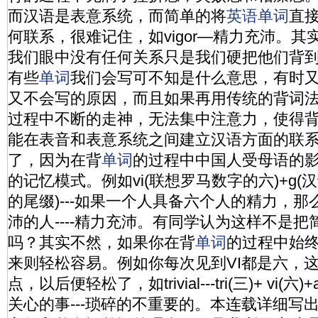
而汉语是表意系统，而简单的将
英语
单词
直
何联系，很难记住，如vigor—精力充沛。其实
我们眼中没有任何关系只是我们硬把他们背
有些
单词
我们会写可不知是什么意思，有时
又不会写的原因，而且如果再用传统的背词
过程中不断的走神，无法集中注意力，使得
能在表音和表意系统之间建立汉语方面的联
了，因为在背
单词
的过程中中国人受母语的
的记忆模式。例如vi(联想罗马数字的六)+g(汉
的尾缀)---如果一个人具备六个人的精力，
沛的人----精力充沛。有同学认为这样不是
吗？其实不然，如果你在背
单词
的过程中始
来则轻松容易。例如你每次见到VI都是六，
点，以后便轻松了，如trivial---tri(三)+ vi(六
关心的事---琐碎的不重要的。本连载详细写