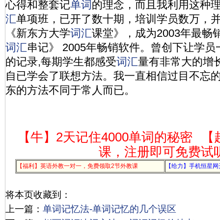
心得和整套记
单词
的理念，而且我利用这种
汇
单项班，已开了数十期，培训学员数万，
《新东方大学
词汇
课堂》，成为2003年最畅
词汇
串记》 2005年畅销软件。曾创下让学员
的记录,每期学生都感受
词汇
量有非常大的增
自已学会了联想方法。我一直相信过目不忘
东的方法不同于常人而已。
【牛】2天记住4000单词的秘密
【
课，注册即可免费试
【福利】英语外教一对一，免费领取2节外教课
【给力】手机恒星网
将本页收藏到：
上一篇：
单词记忆法-单词记忆的几个误区