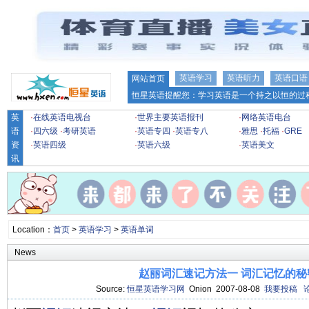
英语学习
英语听力
英语口语
网站首页
恒星英语提醒您：学习英语是一个持之以恒的过程
英
·
在线英语电视台
·
世界主要英语报刊
·
网络英语电台
语
·
四六级
·
考研英语
·
英语专四
·
英语专八
·
雅思
·
托福
·
GRE
资
·
英语四级
·
英语六级
·
英语美文
讯
Location：
首页
>
英语学习
>
英语单词
News
赵丽词汇速记方法一 词汇记忆的秘
Source:
恒星英语学习网
Onion 2007-08-08
我要投稿