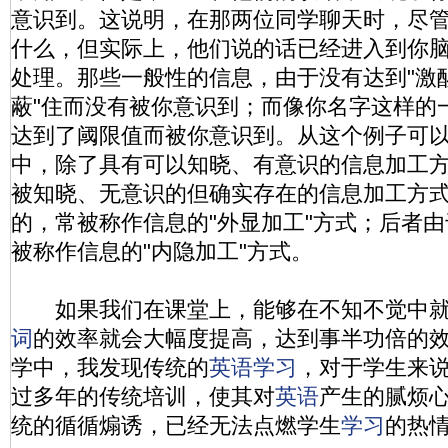
意识到。这说明，在那两位同学聊天时，尽
什么，但实际上，他们说的话已经进入到你
处理。那些一般性的信息，由于没有达到"激醒
蔽"住而没有被你意识到；而像你名字这样的
达到了阈限值而被你意识到。从这个例子可
中，除了具有可以知晓、有意识的信息加工
被知晓、无意识的但确实存在的信息加工方
的，常被称作信息的"外显加工"方式；后者
被称作信息的"内隐加工"方式。
如果我们在课堂上，能够在不知不觉中就
词
的效率就会大幅度提高，达到事半功倍的
学中，我发现传统的
英语
学习
，对于学生来
过多年的传统培训，使其对
英语
产生的腻烦
统的循循煽诱，已经无法点燃学生
学习
的热