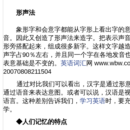
形声法
象形字和会意字都能从字形上看出字的意
音。因此又创造了形声法来造字。把表示声
形旁搭配起来，组成很多新字。这样文字越
声字占90％左右，并且同一个字在各地发音
表意基础是不变的。
英语
词汇
网 www.wbw.co
20070808211504
通过对比我们可以看出，汉字是通过形意
通过语音来表达意图。或者可以说，汉语是
语言。这种差别告诉我们，
学习
英语
时，要
学。
◆人们记忆的特点