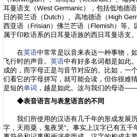
耳曼语支（West Germanic），包括低地德语（
日的荷兰语（Dutch）、高地德语（High Ger
西亚语（Frisian）佛兰芒语（Flemish）
属于印欧语系的日耳曼语族的西日耳曼语支
在
英语
中常常是以音来表达一种事物，如：
飞行时的声音。
英语
中有好多名词都是如此
成的，而字母正是与音节对应的。比如，一
们看它的字母拼写，就可能会读，但你很难
是短的
单词
，越是如此。这与我们的母语—
◆表音语言与表意语言的不同
我们所使用的汉语有几千年的形成发展历
字，天雨粟，鬼夜哭”。事实上汉字已有五千
事符号和记事图画演变而成。汉字的构成主