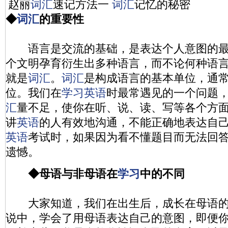
赵丽
词汇
速记方法一
词汇
记忆的秘密
◆
词汇
的重要性
语言是交流的基础，是表达个人意图的最
个文明孕育衍生出多种语言，而不论何种语
就是
词汇
。
词汇
是构成语言的基本单位，通
位。我们在
学习
英语
时最常遇见的一个问题
汇
量不足，使你在听、说、读、写等各个方
讲
英语
的人有效地沟通，不能正确地表达自
英语
考试时，如果因为看不懂题目而无法回
遗憾。
◆母语与非母语在
学习
中的不同
大家知道，我们在出生后，成长在母语的
说中，学会了用母语表达自己的意图，即便