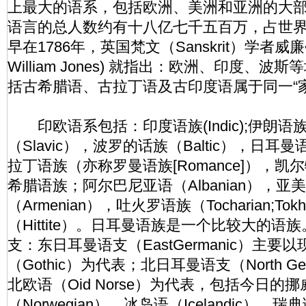
上最大的语系，包括欧洲、美洲和亚洲的大
语言的总人数约有十八亿七千五百万，占世
早在1786年，英国梵文（Sanskrit）学者威廉•
William Jones) 就指出：欧洲、印度、
括古希腊语、古拉丁语及古印度语属于同一“家
印欧语系包括：印度语族(Indic);伊朗语族(Ir
（Slavic），波罗的话族（Baltic），日耳曼语
拉丁语族（亦称罗曼语族[Romance]），凯尔特
希腊语族；阿尔巴尼亚语（Albanian），亚
（Armenian），吐火罗语族（Tocharian;Tok
（Hittite）。日耳曼语族是一个比较大的语
支：东日耳曼语支（EastGermanic）主要
（Gothic）为代表；北日耳曼语支（North G
北欧语（Oid Norse）为代表，包括今日的挪
（Norwegian）、冰岛语（Icelandic）