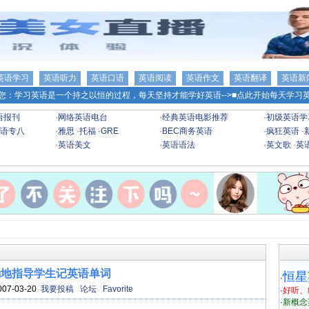
英语学习
英语听力
英语口语
英语阅读
英语作文
英语翻译
英语新
您：学习英语是一个持之以恒的过程，每天坚持才能学好英语-->
■点此开始每天学习英
语报刊
·
网络英语电台
·
经典英语电影推荐
·
初级英语学
语专八
·
雅思
·
托福
·
GRE
·
BEC商务英语
·
疯狂英语
·
·
英语美文
·
英语语法
·
英文歌
·
英
确地指导学生记英语单词
恒星
·
007-03-20
我要投稿
论坛
Favorite
·
好听、
·
新概念