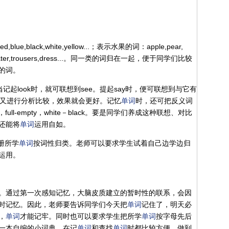
black,white,yellow...；表示水果的词：apple,pear,
weater,trousers,dress...。同一类的词归在一起，便于同学们比较
的词。
，当记起look时，就可联想到see。提起say时，便可联想到与它有
联想的同时又进行分析比较，效果就会更好。记忆
单词
时，还可把反义词
full-empty，white－black。要是同学们养成这种联想、对比
还能将
单词
运用自如。
册所学
单词
按词性归类。老师可以要求学生试着自己边学边归
运用。
。通过第一次感知记忆，大脑皮质建立的暂时性的联系，会因
时记忆。因此，老师要告诉同学们今天把
单词
记住了，明天必
，
单词
才能记牢。同时也可以要求学生把所学
单词
按字母先后
一本自编的小词典。在记
单词
和查找
单词
时都比较方便，做到