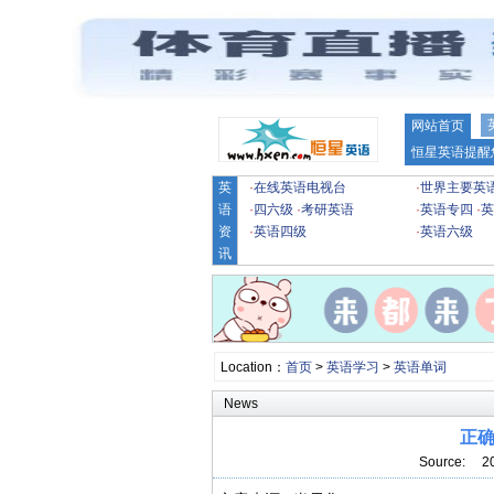
网站首页
恒星英语提醒
英
·
在线英语电视台
·
世界主要英
语
·
四六级
·
考研英语
·
英语专四
·
英
资
·
英语四级
·
英语六级
讯
Location：
首页
>
英语学习
>
英语单词
News
正
Source: 2