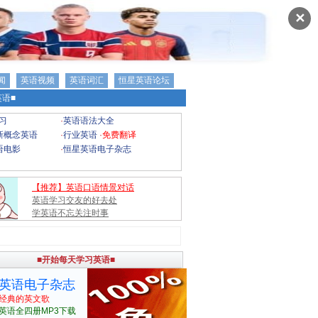
✕
闻
英语视频
英语词汇
恒星英语论坛
语■
习
·
英语语法大全
新概念英语
·
行业英语
·
免费翻译
语电影
·
恒星英语电子杂志
【推荐】英语口语情景对话
英语学习交友的好去处
学英语不忘关注时事
■开始每天学习英语■
英语电子杂志
经典的英文歌
英语全四册MP3下载