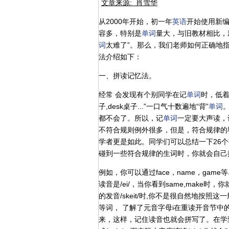
文章来源: 肖雪华
从2000年开始，初一年
英语
开始使用新
容多，特别是
单词
量大，与旧教材相比，
词
太难了”。那么，我们老师如何正确地
法介绍如下：
一、拼读记忆法。
经常 会发现有个别同学在记
单词
时，低着
子,desk桌子...”一口气十数遍地“背”
单词
都不会了。所以，记
单词
一定要大声读，
不符合规则例外很多，但是，符合规律的
学者更是如此。同学们可以总结一下26
碰到一些符合规律的生词时，你就会自己
例如，你可以通过face，name，game等
读音是/ei/，当你看到same,make时，
的发音/skeit/时,你不是很自然地按照这
等词， 了解了元音字母i在重读开音节中的读音
来，这样，记住读音也就会拼写了。在学到