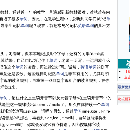
编教材。通过近一年的教学，普遍感到新教材很难，难就难在内
新增了很多
单词
。因此，在教学过程中，总听到同学们喊“记
单
指导学生记忆
单词
呢？现在，就把常见的记忆
英语
单词
的几种方
头，闭着嘴，孤零零地记那几个字母；还有的同学“desk桌
。其结果，自己自以为记住了
单词
，老师一听写，一运用就什么
记住这个
单词
的读音，再边读边拼写。诚然，
英语
单词
的拼写
【
毕竟还是多数。这些规律对记忆
单词
是非常有用的，尤其对初
点
个字母的读音规则，再掌握一些典型字母组合的读音规则，在你
拼读出来。
最新更
单词
，记住什么是重读开音节以及元音字母a在重读开音节中的
论坛精
你就能照这一规律读出/seim/，/meik/了。那么在你拼读一个
单词
一规则边读边写出skate一词吗？再如，通过
学习
nine,kite，knife
是/ai/,那么，再看到side,ice，time时，自然就能读得出
give一词时，你就会发现它有点特别，因为按规律它读