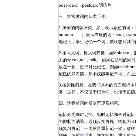
post+card→postcard明信片
三、经常做词的归类工作。
1.按词的内容归类。如，表示颜色的词：red,blue,
banana. . . ； 表示衣服的词：coat, s
地记忆，学生记忆一个词，就联想到其它
2.按同义词、反义词归类。如look,see
关的speak,tell，talk。 如果在
放在一起，进行对比记忆。例如tall-short，
记忆的好习惯，那不仅能牢记
单词
，而且
3.按词性归类。在我们课本的后面都把本
类，这样，不仅便于记
单词
，也便于正确
四、注意
单词
的反复再现及积累。
记忆分为瞬时记忆、短时记忆和长时记忆
为抑制而消退，必须反复再现，转化为长
须复习再记，一周后再重新记一次，这样
顺序，编成
单词
本，随学随加，逐渐成为