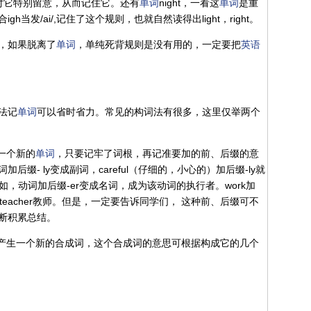
你就会对它特别留意，从而记住它。还有
单词
night，一看这
单词
是重
gh当发/ai/,记住了这个规则，也就自然读得出light，right。
，如果脱离了
单词
，单纯死背规则是没有用的，一定要把
英语
法记
单词
可以省时省力。常见的构词法有很多，这里仅举两个
一个新的
单词
，只要记牢了词根，再记准要加的前、后缀的意
后缀- ly变成副词，careful（仔细的，小心的）加后缀-ly就
。再如，动词加后缀-er变成名词，成为该动词的执行者。work加
er变成teacher教师。但是，一定要告诉同学们， 这种前、后缀可不
断积累总结。
果产生一个新的合成词，这个合成词的意思可根据构成它的几个