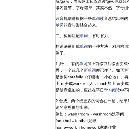
成/gaiv/，而实际上它应该读/giv/,
读闭音节，字母i发/i/，其实不然，字母组合i
读音规则是根据一些
单词
读音总结出来的
单词
的音与形结合起来。
二、构词法记
单词
，省时省力。
构词法是组成
单词
的一种方法，利用构词
例子。
1.派生。有的
单词
加上前缀或后缀会变成
思，一个或几个新
单词
便记住了。如形容词加
是副词carefully（仔细地， 小心地）
上-er变成worker工人，teach加上-
是随意乱加的，应该在平日
学习
阅读
中不
2.合成。两个或更多的词合在一起，结
词的意思推想出来。
例如：wash+room→washroom洗手间
foot+ball→football足球
home+work→homework家庭作业