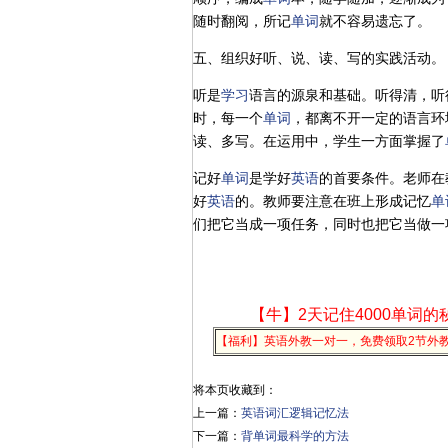
随时翻阅，所记
单词
就不容易遗忘了。
五、组织好听、说、读、写的实践活动。
听是
学习
语言的源泉和基础。听得清，听
时，每一个
单词
，都离不开一定的语言环
读、多写。在运用中，学生一方面掌握了
记好
单词
是学好
英语
的首要条件。老师在
好
英语
的。教师要注意在班上形成记忆
单
们把它当成一项任务，同时也把它当做一
【牛】2天记住4000单词的
【福利】英语外教一对一，免费领取2节外
将本页收藏到：
上一篇：
英语词汇逻辑记忆法
下一篇：
背单词最科学的方法