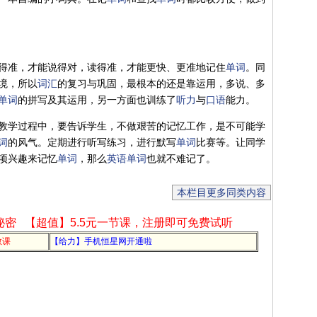
得准，才能说得对，读得准，才能更快、更准地记住
单词
。同
境，所以
词汇
的复习与巩固，最根本的还是靠运用，多说、多
单词
的拼写及其运用，另一方面也训练了
听力
与
口语
能力。
教学过程中，要告诉学生，不做艰苦的记忆工作，是不可能学
词
的风气。定期进行听写练习，进行默写
单词
比赛等。让同学
项兴趣来记忆
单词
，那么
英语
单词
也就不难记了。
本栏目更多同类内容
秘密
【超值】5.5元一节课，注册即可免费试听
教课
【给力】手机恒星网开通啦