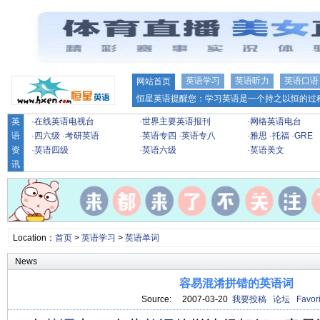
英语学习
英语听力
英语口语
网站首页
恒星英语提醒您：学习英语是一个持之以恒的过程
英
·
在线英语电视台
·
世界主要英语报刊
·
网络英语电台
语
·
四六级
·
考研英语
·
英语专四
·
英语专八
·
雅思
·
托福
·
GRE
资
·
英语四级
·
英语六级
·
英语美文
讯
Location：
首页
>
英语学习
>
英语单词
News
容易混淆拼错的英语词
Source: 2007-03-20
我要投稿
论坛
Favori