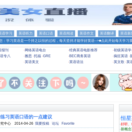
英语学习
英语听力
英语口语
英语阅读
英语作文
英语翻译
英语新
您：学习英语是一个持之以恒的过程，每天坚持才能学好英语-->
■点此开始每天学习英
语报刊
·
网络英语电台
·
经典英语电影推荐
·
初级英语学
语专八
·
雅思
·
托福
·
GRE
·
BEC商务英语
·
疯狂英语
·
·
英语美文
·
英语语法
·
英文歌
·
英
者练习英语口语的一点建议
恒星
·
究中心 2014-04-26
我要投稿
论坛
Favorite
·
好听、
·
新概念