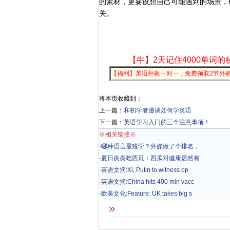
的素材，更要设想自己可能遇到的场景，
关。
【牛】2天记住4000单词的
【福利】英语外教一对一，免费领取2节外
将本页收藏到：
上一篇：
和初学者漫谈如何学英语
下一篇：
英语学习入门的三个注意事项！
※相关链接※
·
哪种语言最难学？外媒做了个排名，
·
夏日炎炎吃西瓜：西瓜对健康居然有
·
英语文摘:Xi, Putin to witness op
·
英语文摘:China hits 400 mln vacc
·
欧美文化:Feature: UK takes big s