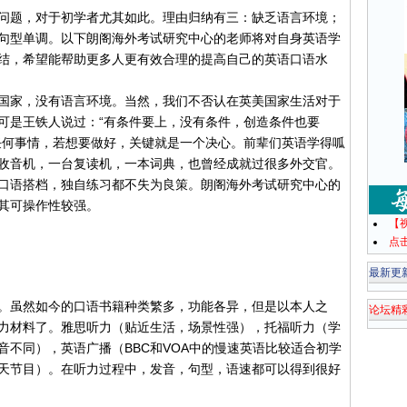
问题，对于初学者尤其如此。理由归纳有三：缺乏语言环境；
句型单调。以下朗阁海外考试研究中心的老师将对自身英语学
结，希望能帮助更多人更有效合理的提高自己的英语口语水
国家，没有语言环境。当然，我们不否认在英美国家生活对于
可是王铁人说过：“有条件要上，没有条件，创造条件也要
任何事情，若想要做好，关键就是一个决心。前辈们英语学得呱
收音机，一台复读机，一本词典，也曾经成就过很多外交官。
口语搭档，独自练习都不失为良策。朗阁海外考试研究中心的
其可操作性较强。
【
点
最新更
。虽然如今的口语书籍种类繁多，功能各异，但是以本人之
论坛精
力材料了。雅思听力（贴近生活，场景性强），托福听力（学
音不同），英语广播（BBC和VOA中的慢速英语比较适合初学
天节目）。在听力过程中，发音，句型，语速都可以得到很好