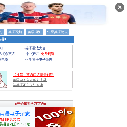
✕
闻
英语视频
英语词汇
恒星英语论坛
语■
习
·
英语语法大全
新概念英语
·
行业英语
·
免费翻译
语电影
·
恒星英语电子杂志
【推荐】英语口语情景对话
英语学习交友的好去处
学英语不忘关注时事
■开始每天学习英语■
英语电子杂志
经典的英文歌
英语全四册MP3下载