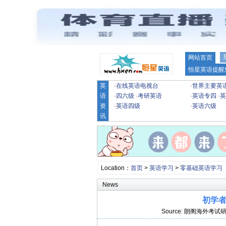
网站首页
恒星英语提醒
英
·
在线英语电视台
·
世界主要英
语
·
四六级
·
考研英语
·
英语专四
·
英
资
·
英语四级
·
英语六级
讯
Location：
首页
>
英语学习
>
零基础英语学习
News
初学
Source: 朗阁海外考试研