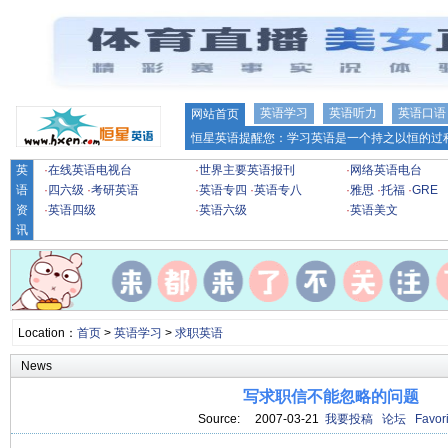
英语学习
英语听力
英语口语
网站首页
恒星英语提醒您：学习英语是一个持之以恒的过程
英
·
在线英语电视台
·
世界主要英语报刊
·
网络英语电台
语
·
四六级
·
考研英语
·
英语专四
·
英语专八
·
雅思
·
托福
·
GRE
资
·
英语四级
·
英语六级
·
英语美文
讯
Location：
首页
>
英语学习
>
求职英语
News
写求职信不能忽略的问题
Source: 2007-03-21
我要投稿
论坛
Favori