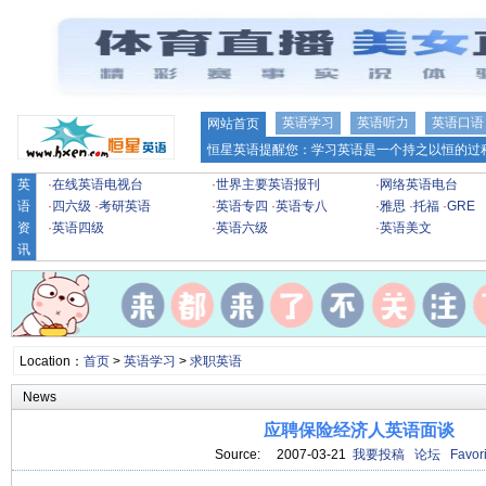
英语学习
英语听力
英语口语
网站首页
恒星英语提醒您：学习英语是一个持之以恒的过程
英
·
在线英语电视台
·
世界主要英语报刊
·
网络英语电台
语
·
四六级
·
考研英语
·
英语专四
·
英语专八
·
雅思
·
托福
·
GRE
资
·
英语四级
·
英语六级
·
英语美文
讯
Location：
首页
>
英语学习
>
求职英语
News
应聘保险经济人英语面谈
Source: 2007-03-21
我要投稿
论坛
Favori