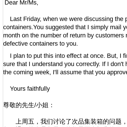
Dear Mr/Ms,
Last Friday, when we were discussing the p
containers.You suggested that I simply mail y
month on the number of return by customers r
defective containers to you.
I plan to put this into effect at once. But, I 
sure that I understand you correctly. If I don't
the coming week, I'll assume that you approv
Yours faithfully
尊敬的先生/小姐：
上周五，我们讨论了次品集装箱的问题，