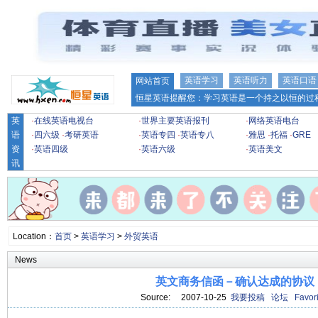
英语学习
英语听力
英语口语
网站首页
恒星英语提醒您：学习英语是一个持之以恒的过程
英
·
在线英语电视台
·
世界主要英语报刊
·
网络英语电台
语
·
四六级
·
考研英语
·
英语专四
·
英语专八
·
雅思
·
托福
·
GRE
资
·
英语四级
·
英语六级
·
英语美文
讯
Location：
首页
>
英语学习
>
外贸英语
News
英文商务信函－确认达成的协议
Source: 2007-10-25
我要投稿
论坛
Favori