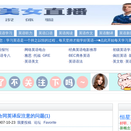
英语学习
英语听力
英语口语
英语阅读
英语作文
英语翻译
英语新
您：学习英语是一个持之以恒的过程，每天坚持才能学好英语-->
■点此开始每天学习英
语报刊
·
网络英语电台
·
经典英语电影推荐
·
初级英语学
语专八
·
雅思
·
托福
·
GRE
·
BEC商务英语
·
疯狂英语
·
·
英语美文
·
英语语法
·
英文歌
·
英
合同英译应注意的问题(1)
恒星
·
007-10-23
我要投稿
论坛
Favorite
·
好听、
·
新概念