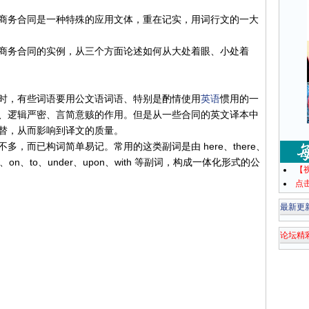
务合同是一种特殊的应用文体，重在记实，用词行文的一大
商务合同的实例，从三个方面论述如何从大处着眼、小处着
，有些词语要用公文语词语、特别是酌情使用
英语
惯用的一
、逻辑严密、言简意赅的作用。但是从一些合同的英文译本中
替，从而影响到译文的质量。
而已构词简单易记。常用的这类副词是由 here、there、
、of、on、to、under、upon、with 等副词，构成一体化形式的公
【
点
最新更
论坛精
；