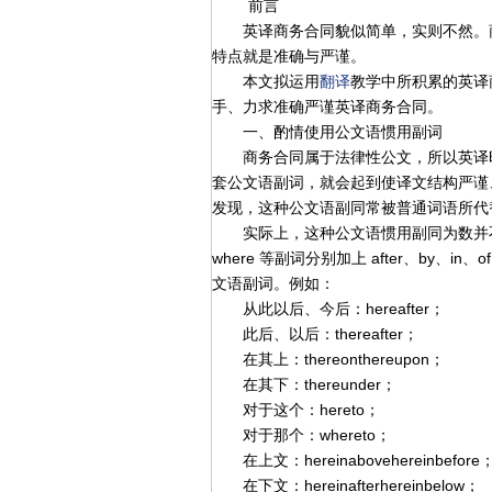
前言
英译商务合同貌似简单，实则不然。商
特点就是准确与严谨。
本文拟运用
翻译
教学中所积累的英译
手、力求准确严谨英译商务合同。
一、酌情使用公文语惯用副词
商务合同属于法律性公文，所以英译时
套公文语副词，就会起到使译文结构严谨
发现，这种公文语副同常被普通词语所代
实际上，这种公文语惯用副同为数并不多，
where 等副词分别加上 after、by、in
文语副词。例如：
从此以后、今后：hereafter；
此后、以后：thereafter；
在其上：thereonthereupon；
在其下：thereunder；
对于这个：hereto；
对于那个：whereto；
在上文：hereinabovehereinbefore
在下文：hereinafterhereinbelow；