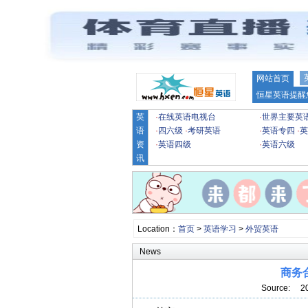
网站首页
恒星英语提醒
英
·
在线英语电视台
·
世界主要英
语
·
四六级
·
考研英语
·
英语专四
·
英
资
·
英语四级
·
英语六级
讯
Location：
首页
>
英语学习
>
外贸英语
News
商务
Source: 2