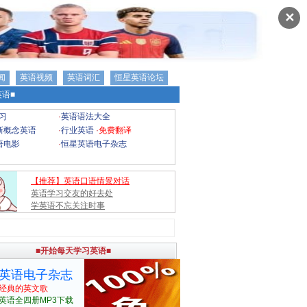
✕
闻
英语视频
英语词汇
恒星英语论坛
语■
习
·
英语语法大全
新概念英语
·
行业英语
·
免费翻译
语电影
·
恒星英语电子杂志
【推荐】英语口语情景对话
英语学习交友的好去处
学英语不忘关注时事
■开始每天学习英语■
英语电子杂志
经典的英文歌
英语全四册MP3下载