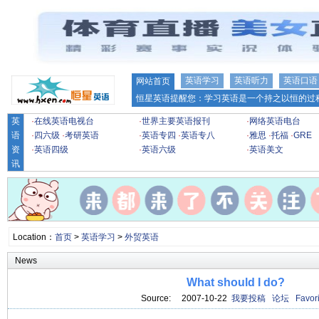
英语学习
英语听力
英语口语
网站首页
恒星英语提醒您：学习英语是一个持之以恒的过程
英
·
在线英语电视台
·
世界主要英语报刊
·
网络英语电台
语
·
四六级
·
考研英语
·
英语专四
·
英语专八
·
雅思
·
托福
·
GRE
资
·
英语四级
·
英语六级
·
英语美文
讯
Location：
首页
>
英语学习
>
外贸英语
News
What should I do?
Source: 2007-10-22
我要投稿
论坛
Favori