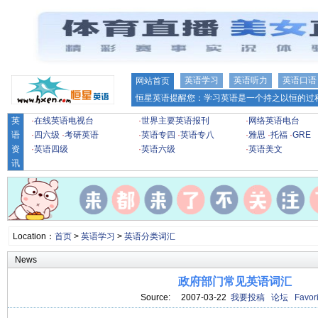
英语学习
英语听力
英语口语
网站首页
恒星英语提醒您：学习英语是一个持之以恒的过程
英
·
在线英语电视台
·
世界主要英语报刊
·
网络英语电台
语
·
四六级
·
考研英语
·
英语专四
·
英语专八
·
雅思
·
托福
·
GRE
资
·
英语四级
·
英语六级
·
英语美文
讯
Location：
首页
>
英语学习
>
英语分类词汇
News
政府部门常见英语词汇
Source: 2007-03-22
我要投稿
论坛
Favori