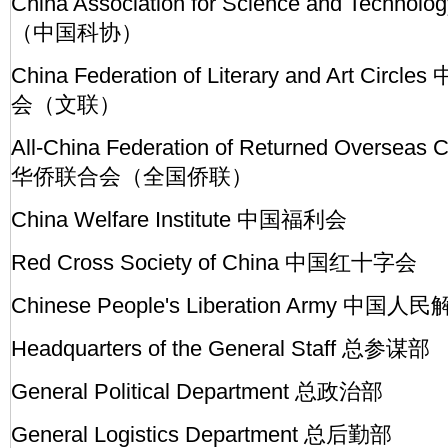
China Association for Science and Te
（中国科协）
China Federation of Literary and Art C
会（文联）
All-China Federation of Returned Overs
华侨联合会（全国侨联）
China Welfare Institute 中国福利会
Red Cross Society of China 中国红十字会
Chinese People's Liberation Army 中国
Headquarters of the General Staff 总参谋部
General Political Department 总政治部
General Logistics Department 总后勤部