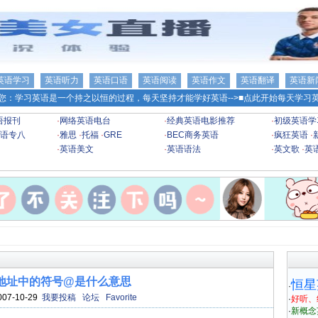
英语学习
英语听力
英语口语
英语阅读
英语作文
英语翻译
英语新
您：学习英语是一个持之以恒的过程，每天坚持才能学好英语-->
■点此开始每天学习英
语报刊
·
网络英语电台
·
经典英语电影推荐
·
初级英语学
语专八
·
雅思
·
托福
·
GRE
·
BEC商务英语
·
疯狂英语
·
·
英语美文
·
英语语法
·
英文歌
·
英
il地址中的符号@是什么意思
恒星
·
007-10-29
我要投稿
论坛
Favorite
·
好听、
·
新概念