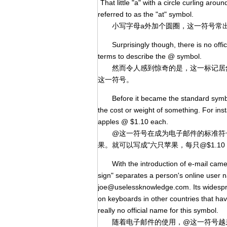
That little "a" with a circle curling aro
referred to as the "at" symbol.
小写字母a外加个圆圈，这一符号常出现在e
Surprisingly though, there is no offici
terms to describe the @ symbol.
然而令人感到惊奇的是，这一标记居然
这一符号。
Before it became the standard symbol 
the cost or weight of something. For inst
apples @ $1.10 each.
@这一符号在成为电子邮件的标准符号
果。就可以写成"六只苹果，每只@$1.10
With the introduction of e-mail came t
sign" separates a person's online user 
joe@uselessknowledge.com. Its widespre
on keyboards in other countries that hav
really no official name for this symbol.
随着电子邮件的使用，@这一符号越来越