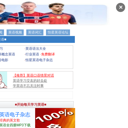
✕
闻
英语视频
英语词汇
恒星英语论坛
语■
习
·
英语语法大全
新概念英语
·
行业英语
·
免费翻译
语电影
·
恒星英语电子杂志
【推荐】英语口语情景对话
英语学习交友的好去处
学英语不忘关注时事
■开始每天学习英语■
英语电子杂志
经典的英文歌
英语全四册MP3下载