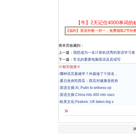
【牛】2天记住4000单词的
【福利】英语外教一对一，免费领取2节外
将本页收藏到：
上一篇：
我想成为一名计算机优秀的英语学习者
下一篇：
常见的重要电脑英语及其缩写
※相关链接※
·
哪种语言最难学？外媒做了个排名，
·
夏日炎炎吃西瓜：西瓜对健康居然有
·
英语文摘:Xi, Putin to witness op
·
英语文摘:China hits 400 mln vacc
·
欧美文化:Feature: UK takes big s