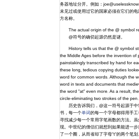
务器地址分开。例如：joe@uselessk
未见过或使用过它的国家必须在它们的电
方名称。
The actual origin of the @ symbol r
@符号的确切起源仍然是谜。
History tells us that the @ symbol st
the Middle Ages before the invention of p
painstakingly transcribed by hand for e
these long, tedious copying duties looke
word for common words. Although the wor
word in texts and documents that mediev
the word "at" even more. As a result, the
circle-eliminating two strokes of the pen.
历史告诉我们，@这一符号起源于中世
书，每一个
单词
的每一个字母都得用手工
寻找减少每一个常用字笔画数的方法。虽然"
现。中世纪的僧侣们就想到如果能进一步
了一个圈，从而省却了字母"t"的两个笔划