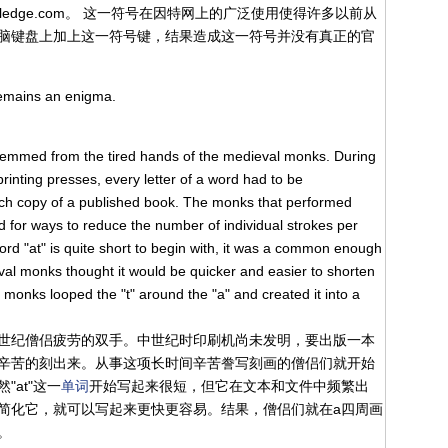
nowledge.com。 这一符号在因特网上的广泛使用使得许多以前从
脑键盘上加上这一符号键，结果造成这一符号并没有真正的官
emains an enigma.
emmed from the tired hands of the medieval monks. During
rinting presses, every letter of a word had to be
ach copy of a published book. The monks that performed
d for ways to reduce the number of individual strokes per
d "at" is quite short to begin with, it was a common enough
al monks thought it would be quicker and easier to shorten
 monks looped the "t" around the "a" and created it into a
纪僧侣疲劳的双手。中世纪时印刷机尚未发明，要出版一本
辛苦的刻出来。从事这项长时间辛苦誊写刻画的僧侣们就开始
at"这一
单词
开始写起来很短，但它在文本和文件中频繁出
简化它，就可以写起来更快更容易。结果，僧侣们就在a四周画
。