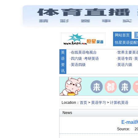
网站首页
恒星英语提醒
英
·
在线英语电视台
·
世界主要英
语
·
四六级
·
考研英语
·
英语专四
·
英
资
·
英语四级
·
英语六级
讯
Location：
首页
>
英语学习
>
计算机英语
News
E-ma
Source: 2