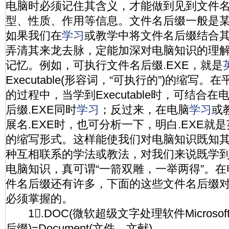
电脑时必须记住其含义，才能做到见到文件
型、性质、作用等信息。文件名后缀一般是
如果我们在
学习
或教学中将文件名后缀结合
弄清其来龙去脉，定能加深对电脑知识的理
记忆。例如，可执行文件名后缀.EXE，就是
Executable(形容词，“可执行的”)的缩写。在
的过程中，当学到Executable时，可结合
后缀.EXE同时
学习
；反过来，在电脑
学习
或
展名.EXE时，也可分析一下，明白.EXE就
的缩写形式。这样能使我们对电脑知识既知
种互相联系的学法或教法，对我们来说既学
电脑知识，真可谓“一箭双雕，一举两得”。
件名后缀还有许多，下面的这些文件名后缀
必须掌握的。
1.DOC(微软超级文字处理软件Microsof
后缀)=Document(文件，文献)