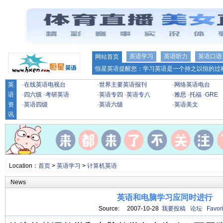
英语学习
英语听力
英语口语
网站首页
恒星英语提醒您：学习英语是一个持之以恒的过程
英
·
在线英语电视台
·
世界主要英语报刊
·
网络英语电台
语
·
四六级
·
考研英语
·
英语专四
·
英语专八
·
雅思
·
托福
·
GRE
资
·
英语四级
·
英语六级
·
英语美文
讯
Location：
首页
>
英语学习
>
计算机英语
News
英语和电脑学习应同时进行
Source: 2007-10-28
我要投稿
论坛
Favori