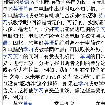
传统的
英语
教学和电脑教学各自为政，互无
单的
英语
单词
在电脑中出现时就不知所措、
和电脑
学习
或教学有机地结合起来?能否将
英
习
或教学呢?回答是肯定的、可行的。实践证
很多。毫无疑问，学好
英语
能促进电脑的
学
电脑知识、电脑操作经验以及电脑多媒体强
语
。因此，想学好
英语
是绝对离不开电脑这
和电脑的
学习
或教学同时进行可以取长补短
学习
英语
的同时，有意去剖析同一
单词
的日
义，进行比较、分析，找出两者之间的差异
或教学大有裨益。例如，我们平时在学校学
车”之意，从未学过drive词义为“驱动器”，
也没有“驱动器”这个解释。如果在
学习
或教学
含义，这将使
学习
者受益匪浅。像这些重要
多。例如：
英文
单词
常用含义 在电脑