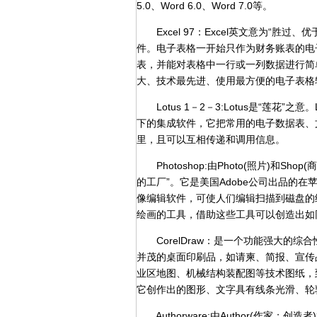
5.0、Word 6.0、Word 7.0等。
Excel 97：Excel英文意为“胜过、优于”，
件。电子表格一开始只作为财务账表的电
表，并能对表格中一行或一列数据进行简单的算术
大、技术最先进、使用最方便的电子表格
Lotus 1－2－3:Lotus是“莲花”之意。
下的集成软件，它把常用的电子数据表、
里，且可以互相传递和调用信息。
Photoshop:由Photo(照片)和Shop
的工厂”。它是美国Adobe公司出品的在苹果
像编辑软件，可使人们编辑扫描到磁盘的绘
绘画的工具，借助这些工具可以创造出如
CorelDraw：是一个功能强大的综
并茂的桌面印刷品，如请柬、简报、宣传品
业区地图、机械结构装配图等技术图纸，到
它创作出的图形、文字具有线条光滑、轮
Authorware:由Author(作家；创造