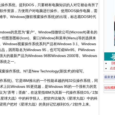
tem，磁盘操作系统。提到DOS，只要稍有电脑知识的人对它都会有所了
和软件资源，方便用户对电脑进行操作。使用DOS操作电脑，需
。Windows(微软视窗操作系统)的出现，标志着DOS时代
ws的意思为“窗户”。Window指微软公司(Microsoft)著名的
形图标(Icon)、窗口(Window)和菜单(Menu)等的选择来
dows视窗操作系统系列产品有Windows 3.1、Windows
年出品，因而取名为Windows 95，也可写成Win95。PWindows
大的最新产品为Windows 98和Windows 2000等。Windows
作系统之一。
【
点
操作系统。NT是New Technology(新技术)的缩写。
最新更
tem(操作系统)。它是IBM推出的一个性能卓越的纯32位操作系统，同
Windows 95更优越，是Windows 95的一个强有力的竞
论坛精
文含义为“弄弯；歪曲”，在这里指IBM为其新一代操作系统OS／2加
影《星球大战》中的科学怪人，把软件比喻为《星球大战》中的科
望用户把对《星球大战》的美好记忆移到OS／2软件上来。