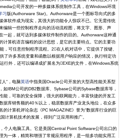
media公司开发的一种多媒体系统制作工具，在Windows环境
学习
版(Authorware Star)。Authorware是一个图标导向式的多
媒体软件成为现实，其强大的功能令人惊叹不已。它无需传统
来编辑一些控制程序走向的活动流程图，将文字、图形、声
一起，就可达到多媒体软件制作的目的。Authorware这种通
的计算机语言编程的设计思想，是它的主要特点。它的主要功
功能，可任意控制程序流程。2在人机对话中，它提供了按键、
提供了许多系统变量和函数以根据用户响应的情况，执行特定功
行外，还可以编译成扩展名为EXE的文件，在Windows系统
哲人”，电脑
英语
中指美国Oracle公司开发的大型高性能关系型
BM公司的DB2数据库、Sybase公司的Sybase数据库等，
定的性能，可靠的安全保障，强大的联网能力，丰富快捷的开发工
数据库销售额的40％以上，稳居数据库产业龙头地位，在众多
计算机评论杂志《PC MAGAZINE》誉为“数据库行业的巨
随着我国计算机技术的发展，得到广泛应用和推广。
ols，个人电脑工具。它是美国Central Point Software公司出口的
理为一体，精简和增强了常规应用程序，是一组多功能实用工