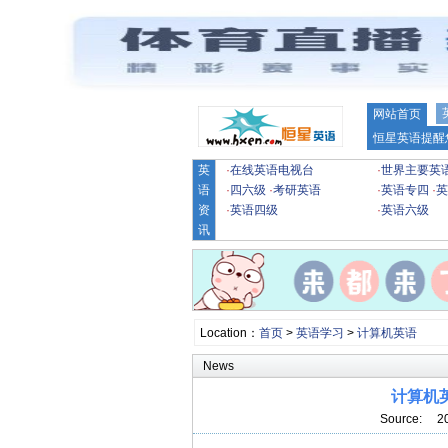
网站首页
恒星英语提醒
英
·
在线英语电视台
·
世界主要英
语
·
四六级
·
考研英语
·
英语专四
·
英
资
·
英语四级
·
英语六级
讯
Location：
首页
>
英语学习
>
计算机英语
News
计算机
Source: 2