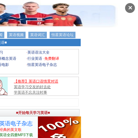
✕
闻
英语视频
英语词汇
恒星英语论坛
语■
习
·
英语语法大全
新概念英语
·
行业英语
·
免费翻译
语电影
·
恒星英语电子杂志
【推荐】英语口语情景对话
英语学习交友的好去处
学英语不忘关注时事
■开始每天学习英语■
英语电子杂志
经典的英文歌
英语全四册MP3下载