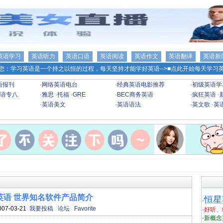
英语学习
英语听力
英语口语
英语阅读
英语作文
英语翻译
英语新
您：学习英语是一个持之以恒的过程，每天坚持才能学好英语-->
■点此开始每天学习英
语报刊
·
网络英语电台
·
经典英语电影推荐
·
初级英语学
语专八
·
雅思
·
托福
·
GRE
·
BEC商务英语
·
疯狂英语
·
·
英语美文
·
英语语法
·
英文歌
·
英
英语 世界知名软件产品简介
恒星
·
007-03-21
我要投稿
论坛
Favorite
·
好听、
·
新概念