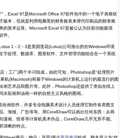
Excel 97是Microsoft Office 97软件包中的一个电子表格软
子版本，也就是利用电脑里的财务账表来替代印刷品的财务账
运算。Microsoft Excel 97是被公认为目前功能最强
软件。
Lotus 1－2－3是美国莲花(Lotus)公司推出的在Windows环境
文字处理、数据库、图形软件、文件管理功能组合在一个系统
(商店；工厂)两个
单词
组成，由此可知，Photoshop是“处理照片
机(Macintosh)和基于Windows的计算机上运行的最流行的图
画艺术品和图片等。此外，Photoshop还提供了类似在纸上
同水彩画和油画一样的自然主义风格的图画。
合性绘画软件，许多专业电脑美术设计人员使用它制作各类图文
、海报、广告等等。用CorelDraw可以画出任何东西：从商
漫画、怪兽等计算机美术作品，CorelDraw几乎无所不能。
郭清晰的特点。
者)和Ware(商品；物品；器皿)两个
英语
单词
组成，顾名思义为“作