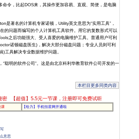
的许多命令，比起DOS来，其操作更加容易、直观、简便，是电脑
Norton是著名的计算机专家诺顿，Utility英文意思为“实用工具”，
系统存在的问题而编写的个人计算机工具软件。用它的复数形式可以
Tools之后功能强大、受人喜爱的电脑维护工具。普通用户可利
sk Doctor诺顿磁盘医生)，解决大部分磁盘问题；专业人员则可利
盘编辑)工具解决专业数据维护问题。
poration，“聪明的软件公司”。这是由北京科利华教育软件公司开发的一
本栏目更多同类内容
秘密
【超值】5.5元一节课，注册即可免费试听
教课
【给力】手机恒星网开通啦
缩写
什么意思