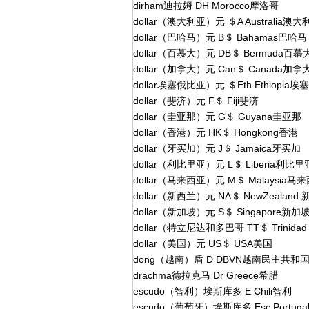
dirham迪拉姆 DH Morocco摩洛哥
dollar（澳大利亚）元 ＄A Australia澳大
dollar（巴哈马）元 B＄ Bahamas巴哈马
dollar（百慕大）元 DB＄ Bermuda百慕
dollar（加拿大）元 Can＄ Canada加拿
dollar埃塞俄比亚）元 ＄Eth Ethiopia
dollar（斐济）元 F＄ Fiji斐济
dollar（圭亚那）元 G＄ Guyana圭亚那
dollar（香港）元 HK＄ Hongkong香港
dollar（牙买加）元 J＄ Jamaica牙买加
dollar（利比里亚）元 L＄ Liberia利比里
dollar（马来西亚）元 M＄ Malaysia马
dollar（新西兰）元 NA＄ NewZealand
dollar（新加坡）元 S＄ Singapore新加
dollar（特立尼达和多巴哥 TT＄ Trinida
dollar（美国）元 US＄ USA美国
dong（越南）盾 D DBVN越南民主共和
drachma德拉克马 Dr Greece希腊
escudo（智利）埃斯库多 E Chili智利
escudo（葡萄牙）埃斯库多 Esc Portug