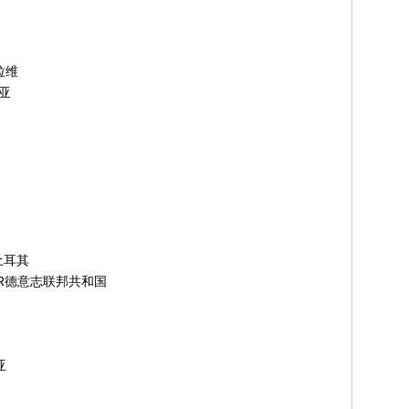
拉维
比亚
y土耳其
FR德意志联邦共和国
亚