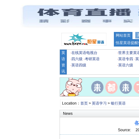
网站首页
恒星英语提醒
英
·
在线英语电视台
·
世界主要英
语
·
四六级
·
考研英语
·
英语专四
·
英
资
·
英语四级
·
英语六级
讯
Location：
首页
>
英语学习
>
银行英语
News
Source: 2