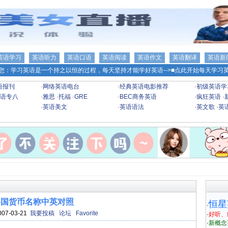
英语学习
英语听力
英语口语
英语阅读
英语作文
英语翻译
英语新
您：学习英语是一个持之以恒的过程，每天坚持才能学好英语-->
■点此开始每天学习英
语报刊
·
网络英语电台
·
经典英语电影推荐
·
初级英语学
语专八
·
雅思
·
托福
·
GRE
·
BEC商务英语
·
疯狂英语
·
·
英语美文
·
英语语法
·
英文歌
·
英
各国货币名称中英对照
恒星
·
007-03-21
我要投稿
论坛
Favorite
·
好听、
·
新概念