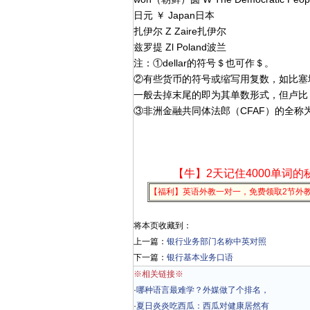
日元 ￥ Japan日本
扎伊尔 Z Zaire扎伊尔
兹罗提 Zl Poland波兰
注：①dellar的符号＄也可作＄。
②有些货币的符号或缩写用复数，如比塞塔（
一般去掉末尾的即为其单数形式，但卢比（u
③非洲金融共同体法郎（CFAF）的全称为Communau
【牛】2天记住4000单词的
【福利】英语外教一对一，免费领取2节外
将本页收藏到：
上一篇：
银行业务部门名称中英对照
下一篇：
银行基本业务口语
※相关链接※
·
哪种语言最难学？外媒做了个排名，
·
夏日炎炎吃西瓜：西瓜对健康居然有