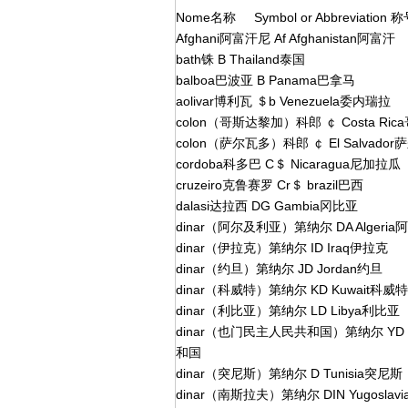
Nome名称 Symbol or Abbreviation
Afghani阿富汗尼 Af Afghanistan阿富汗
bath铢 B Thailand泰国
balboa巴波亚 B Panama巴拿马
aolivar博利瓦 ＄b Venezuela委内瑞拉
colon（哥斯达黎加）科郎 ￠ Costa Ri
colon（萨尔瓦多）科郎 ￠ El Salvado
cordoba科多巴 C＄ Nicaragua尼加拉瓜
cruzeiro克鲁赛罗 Cr＄ brazil巴西
dalasi达拉西 DG Gambia冈比亚
dinar（阿尔及利亚）第纳尔 DA Algeri
dinar（伊拉克）第纳尔 ID Iraq伊拉克
dinar（约旦）第纳尔 JD Jordan约旦
dinar（科威特）第纳尔 KD Kuwait科威特
dinar（利比亚）第纳尔 LD Libya利比亚
dinar（也门民主人民共和国）第纳尔 YD The P
和国
dinar（突尼斯）第纳尔 D Tunisia突尼斯
dinar（南斯拉夫）第纳尔 DIN Yugosla