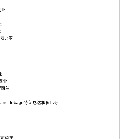
利亚
大
大
埃塞俄比亚
亚
来西亚
 新西兰
坡
d and Tobago特立尼达和多巴哥
国
al葡萄牙