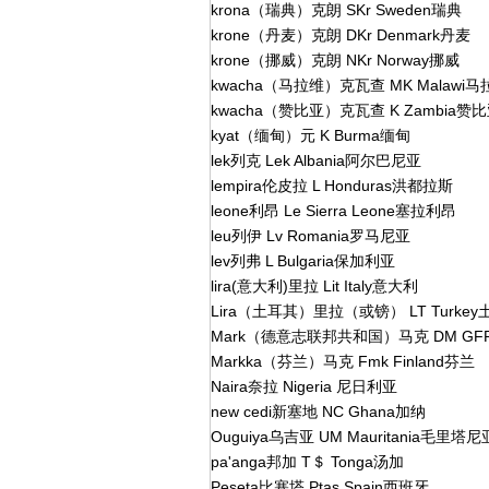
krona（瑞典）克朗 SKr Sweden瑞典
krone（丹麦）克朗 DKr Denmark丹麦
krone（挪威）克朗 NKr Norway挪威
kwacha（马拉维）克瓦查 MK Malawi马
kwacha（赞比亚）克瓦查 K Zambia赞
kyat（缅甸）元 K Burma缅甸
lek列克 Lek Albania阿尔巴尼亚
lempira伦皮拉 L Honduras洪都拉斯
leone利昂 Le Sierra Leone塞拉利昂
leu列伊 Lv Romania罗马尼亚
lev列弗 L Bulgaria保加利亚
lira(意大利)里拉 Lit Italy意大利
Lira（土耳其）里拉（或镑） LT Turke
Mark（德意志联邦共和国）马克 DM G
Markka（芬兰）马克 Fmk Finland芬兰
Naira奈拉 Nigeria 尼日利亚
new cedi新塞地 NC Ghana加纳
Ouguiya乌吉亚 UM Mauritania毛里塔尼
pa'anga邦加 T＄ Tonga汤加
Peseta比塞塔 Ptas Spain西班牙