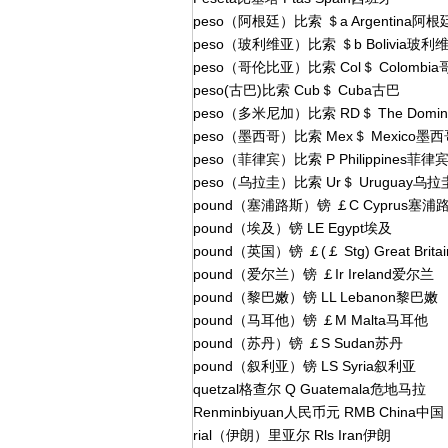
peso（阿根廷）比索 ＄a Argentina阿根
peso（玻利维亚）比索 ＄b Bolivia玻利
peso（哥伦比亚）比索 Col＄ Colombi
peso(古巴)比索 Cub＄ Cuba古巴
peso（多米尼加）比索 RD＄ The Domin
peso（墨西哥）比索 Mex＄ Mexico墨西
peso（菲律宾）比索 P Philippines菲律
peso（乌拉圭）比索 Ur＄ Uruguay乌拉
pound（塞浦路斯）镑 ￡C Cyprus塞浦
pound（埃及）镑 LE Egypt埃及
pound（英国）镑 ￡(￡ Stg) Great Brit
pound（爱尔兰）镑 ￡Ir Ireland爱尔兰
pound（黎巴嫩）镑 LL Lebanon黎巴嫩
pound（马耳他）镑 ￡M Malta马耳他
pound（苏丹）镑 ￡S Sudan苏丹
pound（叙利亚）镑 LS Syria叙利亚
quetzal格查尔 Q Guatemala危地马拉
Renminbiyuan人民币元 RMB China中国
rial（伊朗）里亚尔 Rls Iran伊朗