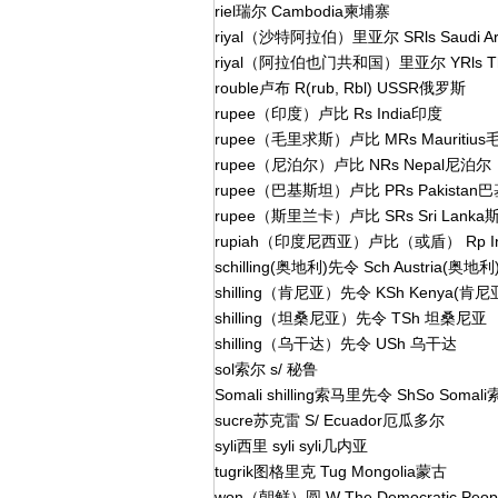
riel瑞尔 Cambodia柬埔寨
riyal（沙特阿拉伯）里亚尔 SRls Saudi 
riyal（阿拉伯也门共和国）里亚尔 YRls The
rouble卢布 R(rub, Rbl) USSR俄罗斯
rupee（印度）卢比 Rs India印度
rupee（毛里求斯）卢比 MRs Mauritiu
rupee（尼泊尔）卢比 NRs Nepal尼泊尔
rupee（巴基斯坦）卢比 PRs Pakistan
rupee（斯里兰卡）卢比 SRs Sri Lank
rupiah（印度尼西亚）卢比（或盾） Rp I
schilling(奥地利)先令 Sch Austria(奥地利
shilling（肯尼亚）先令 KSh Kenya(肯尼
shilling（坦桑尼亚）先令 TSh 坦桑尼亚
shilling（乌干达）先令 USh 乌干达
sol索尔 s/ 秘鲁
Somali shilling索马里先令 ShSo Somal
sucre苏克雷 S/ Ecuador厄瓜多尔
syli西里 syli syli几内亚
tugrik图格里克 Tug Mongolia蒙古
won（朝鲜）圆 W The Democratic Peo