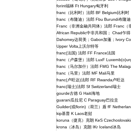
forint福林 Ft Hungary匈牙利
franc（比利时）法郎 BF Belgium比利时
franc（布隆迪）法郎 Fbu Burundi布隆迪
Franc（非洲金融共同体）法郎 Franc（非洲
African Republic中非共和国； Chad乍得；
Dahomey达荷美；Gabon加蓬；Ivory 
Upper Volta上沃尔特等
franc(法国) 法郎 FF France法国
franc（卢森堡）法郎 LuxF Luxemb(o)u
franc（马尔加什）法郎 FMG The Malag
franc（马里）法郎 MF Mali马里
franc(卢旺达)法郎 RF Rwanda卢旺达
franc(瑞士)法郎 Sf Switzerland瑞士
gourde古德 G Haiti海地
guarani瓜拉尼 C Paraguay巴拉圭
Guilder(或florin)（荷兰）盾 fF Netherl
kip基普 K Laos老挝
koruna（捷克）克朗 KeS Czechoslov
krona（冰岛）克朗 IKr Iceland冰岛