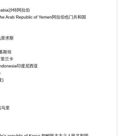
Arabia沙特阿拉伯
 Arab Republic of Yemen阿拉伯也门共和国
s毛里求斯
巴基斯坦
a斯里兰卡
ndonesia印度尼西亚
)
亚)
i索马里
ple's republic of Korea 朝鲜民主主义人民共和国