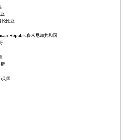
廷
维亚
a哥伦比亚
ican Republic多米尼加共和国
哥
宾
圭
路斯
ain英国