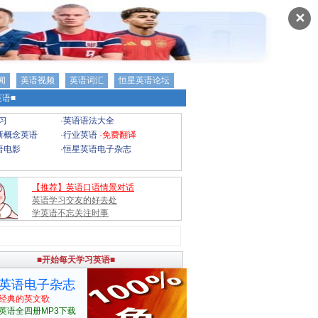
✕
闻
英语视频
英语词汇
恒星英语论坛
语■
习
·
英语语法大全
新概念英语
·
行业英语
·
免费翻译
语电影
·
恒星英语电子杂志
【推荐】英语口语情景对话
英语学习交友的好去处
学英语不忘关注时事
■开始每天学习英语■
英语电子杂志
经典的英文歌
英语全四册MP3下载