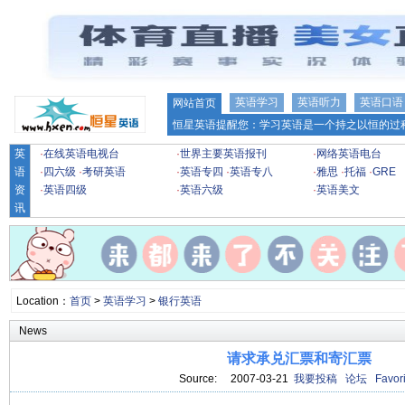
英语学习
英语听力
英语口语
网站首页
恒星英语提醒您：学习英语是一个持之以恒的过程
英
·
在线英语电视台
·
世界主要英语报刊
·
网络英语电台
语
·
四六级
·
考研英语
·
英语专四
·
英语专八
·
雅思
·
托福
·
GRE
资
·
英语四级
·
英语六级
·
英语美文
讯
Location：
首页
>
英语学习
>
银行英语
News
请求承兑汇票和寄汇票
Source: 2007-03-21
我要投稿
论坛
Favori