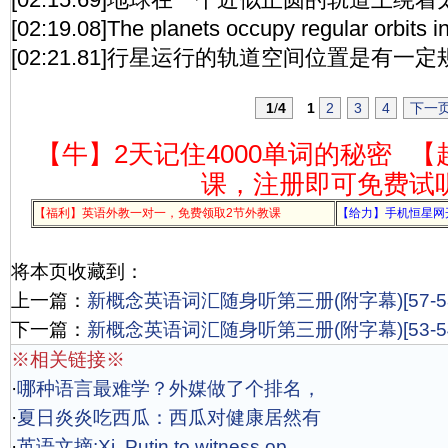
[02:19.08]The planets occupy regular orbits i
[02:21.81]行星运行的轨道空间位置是有一
1
/
4
1
2
3
4
下一
【牛】2天记住4000单词的秘密
【
课，注册即可免费试
【福利】英语外教一对一，免费领取2节外教课
【给力】手机恒星网
将本页收藏到：
上一篇：
新概念英语词汇随身听第三册(附字幕)[57-58
下一篇：
新概念英语词汇随身听第三册(附字幕)[53-54
※相关链接※
·
哪种语言最难学？外媒做了个排名，
·
夏日炎炎吃西瓜：西瓜对健康居然有
·
英语文摘:Xi, Putin to witness op