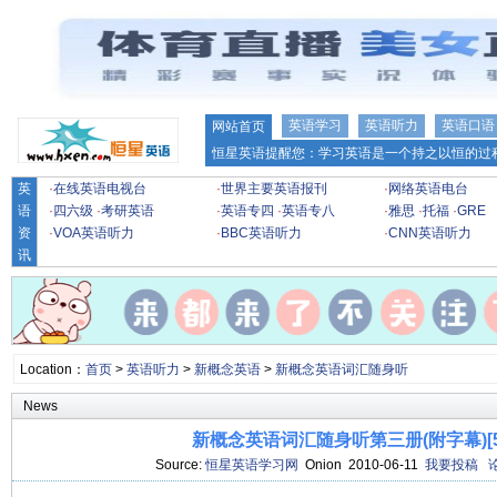
英语学习
英语听力
英语口语
网站首页
恒星英语提醒您：学习英语是一个持之以恒的过程
英
·
在线英语电视台
·
世界主要英语报刊
·
网络英语电台
语
·
四六级
·
考研英语
·
英语专四
·
英语专八
·
雅思
·
托福
·
GRE
资
·
VOA英语听力
·
BBC英语听力
·
CNN英语听力
讯
Location：
首页
>
英语听力
>
新概念英语
>
新概念英语词汇随身听
News
新概念英语词汇随身听第三册(附字幕)[55
Source:
恒星英语学习网
Onion 2010-06-11
我要投稿