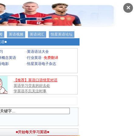
✕
闻
英语视频
英语词汇
恒星英语论坛
语■
习
·
英语语法大全
新概念英语
·
行业英语
·
免费翻译
语电影
·
恒星英语电子杂志
【推荐】英语口语情景对话
英语学习交友的好去处
学英语不忘关注时事
■开始每天学习英语■