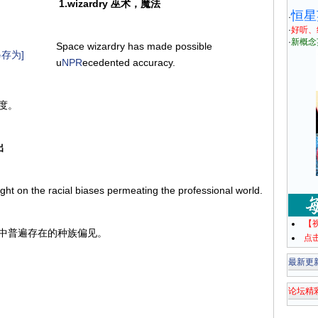
1.wizardry 巫术，魔法
恒星
·
·
好听、
·
新概念
Space wizardry has made possible
存为]
u
NPR
ecedented accuracy.
度。
出
light on the racial biases permeating the professional world.
【
中普遍存在的种族偏见。
点
最新更
论坛精