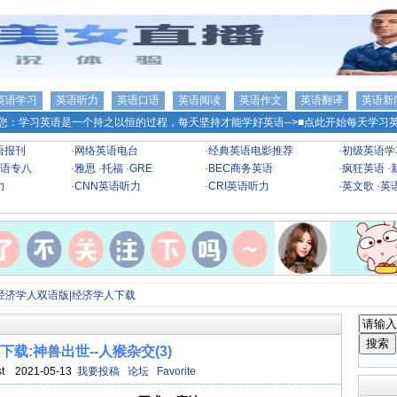
英语学习
英语听力
英语口语
英语阅读
英语作文
英语翻译
英语新
您：学习英语是一个持之以恒的过程，每天坚持才能学好英语-->
■点此开始每天学习英
语报刊
·
网络英语电台
·
经典英语电影推荐
·
初级英语学
语专八
·
雅思
·
托福
·
GRE
·
BEC商务英语
·
疯狂英语
·
力
·
CNN英语听力
·
CRI英语听力
·
英文歌
·
英
经济学人双语版|经济学人下载
下载:神兽出世--人猴杂交(3)
ist 2021-05-13
我要投稿
论坛
Favorite