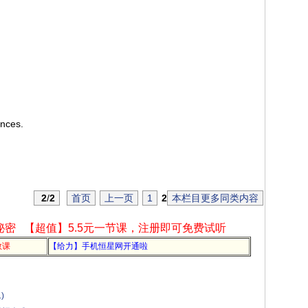
ences.
2
/
2
首页
上一页
1
2
本栏目更多同类内容
秘密
【超值】5.5元一节课，注册即可免费试听
教课
【给力】手机恒星网开通啦
)