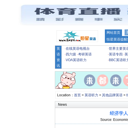
网站首页
恒星英语提醒
英
·
在线英语电视台
·
世界主要英
语
·
四六级
·
考研英语
·
英语专四
·
英
资
·
VOA英语听力
·
BBC英语听
讯
Location：
首页
>
英语听力
>
其他品牌英语
>
News
经济学人
Source: Econom