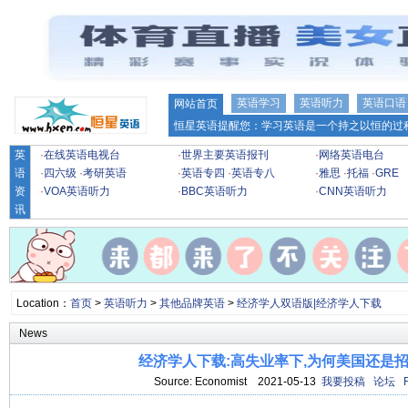
英语学习
英语听力
英语口语
网站首页
恒星英语提醒您：学习英语是一个持之以恒的过程
英
·
在线英语电视台
·
世界主要英语报刊
·
网络英语电台
语
·
四六级
·
考研英语
·
英语专四
·
英语专八
·
雅思
·
托福
·
GRE
资
·
VOA英语听力
·
BBC英语听力
·
CNN英语听力
讯
Location：
首页
>
英语听力
>
其他品牌英语
>
经济学人双语版|经济学人下载
News
经济学人下载:高失业率下,为何美国还是招人
Source: Economist 2021-05-13
我要投稿
论坛