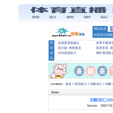
网站首页
恒星英语提醒
英
·
在线英语电视台
·
世界主要英
语
·
四六级
·
考研英语
·
英语专四
·
英
资
·
VOA英语听力
·
BBC英语听
讯
Location：
首页
>
英语听力
>
刘毅词汇
>
刘毅 v
News
刘毅词汇10000
Source:
2007-03