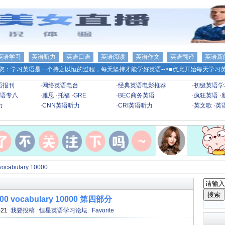
英语学习
英语听力
英语口语
英语阅读
英语作文
英语翻译
英语新
您：学习英语是一个持之以恒的过程，每天坚持才能学好英语-->
■点此开始每天学习英
语报刊
·
网络英语电台
·
经典英语电影推荐
·
初级英语学
语专八
·
雅思
·
托福
·
GRE
·
BEC商务英语
·
疯狂英语
·
力
·
CNN英语听力
·
CRI英语听力
·
英文歌
·
英
ocabulary 10000
 vocabulary 10000 第四部分
-21
我要投稿
恒星英语学习论坛
Favorite