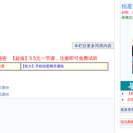
恒星
·
·
好听、
·
新概念
本栏目更多同类内容
秘密
【超值】5.5元一节课，注册即可免费试听
教课
【给力】手机恒星网开通啦
 第三部分
【
 第五部分
点
最新更
论坛精