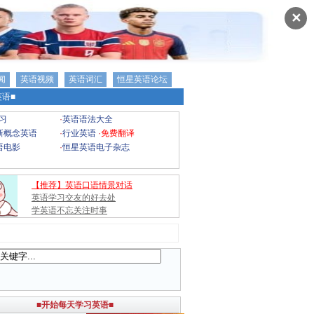
✕
闻
英语视频
英语词汇
恒星英语论坛
语■
习
·
英语语法大全
新概念英语
·
行业英语
·
免费翻译
语电影
·
恒星英语电子杂志
【推荐】英语口语情景对话
英语学习交友的好去处
学英语不忘关注时事
■开始每天学习英语■