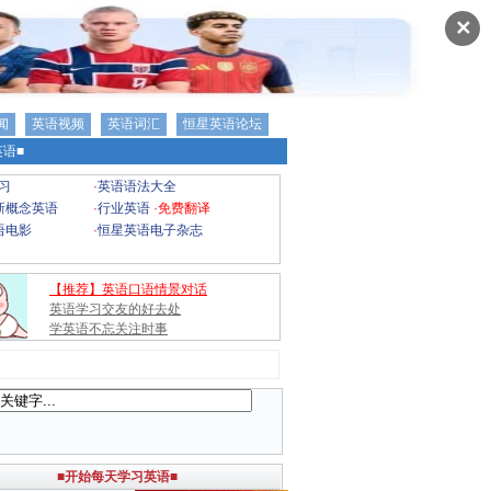
✕
闻
英语视频
英语词汇
恒星英语论坛
语■
习
·
英语语法大全
新概念英语
·
行业英语
·
免费翻译
语电影
·
恒星英语电子杂志
【推荐】英语口语情景对话
英语学习交友的好去处
学英语不忘关注时事
■开始每天学习英语■