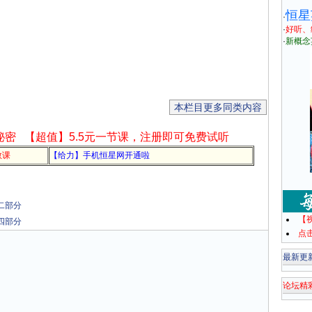
恒星
·
·
好听、
·
新概念
本栏目更多同类内容
秘密
【超值】5.5元一节课，注册即可免费试听
教课
【给力】手机恒星网开通啦
 第二部分
【
 第四部分
点
最新更
论坛精