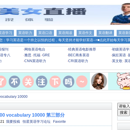
英语学习
英语听力
英语口语
英语阅读
英语作文
英语翻译
英语新
您：学习英语是一个持之以恒的过程，每天坚持才能学好英语-->
■点此开始每天学习英
语报刊
·
网络英语电台
·
经典英语电影推荐
·
初级英语学
语专八
·
雅思
·
托福
·
GRE
·
BEC商务英语
·
疯狂英语
·
力
·
CNN英语听力
·
CRI英语听力
·
英文歌
·
英
ocabulary 10000
 vocabulary 10000 第三部分
-21
我要投稿
恒星英语学习论坛
Favorite