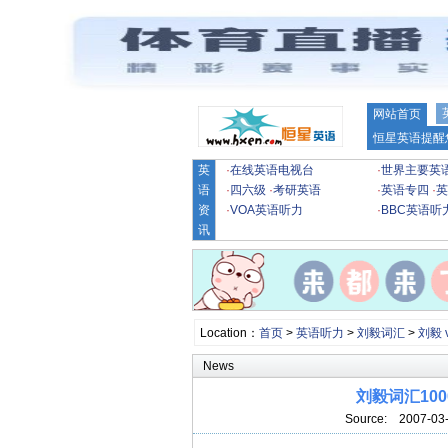
网站首页
恒星英语提醒
英
·
在线英语电视台
·
世界主要英
语
·
四六级
·
考研英语
·
英语专四
·
英
资
·
VOA英语听力
·
BBC英语听
讯
Location：
首页
>
英语听力
>
刘毅词汇
>
刘毅 v
News
刘毅词汇10000
Source:
2007-03