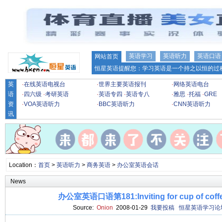
英语学习
英语听力
英语口语
网站首页
恒星英语提醒您：学习英语是一个持之以恒的过程
英
·
在线英语电视台
·
世界主要英语报刊
·
网络英语电台
语
·
四六级
·
考研英语
·
英语专四
·
英语专八
·
雅思
·
托福
·
GRE
资
·
VOA英语听力
·
BBC英语听力
·
CNN英语听力
讯
Location：
首页
>
英语听力
>
商务英语
>
办公室英语会话
News
办公室英语口语第181:Inviting for cup of co
Source:
Onion
2008-01-29
我要投稿
恒星英语学习论