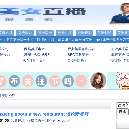
英语学习
英语听力
英语口语
英语阅读
英语作文
英语翻译
英语新
您：学习英语是一个持之以恒的过程，每天坚持才能学好英语-->
■点此开始每天学习英
语报刊
·
网络英语电台
·
经典英语电影推荐
·
初级英语学
语专八
·
雅思
·
托福
·
GRE
·
BEC商务英语
·
疯狂英语
·
力
·
CNN英语听力
·
CRI英语听力
·
英文歌
·
英
室英语会话
ing about a new restaurant 谈论新餐厅
01-28
我要投稿
恒星英语学习论坛
Favorite