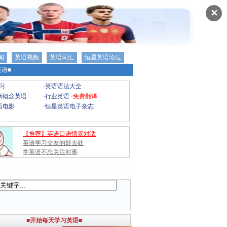
✕
闻
英语视频
英语词汇
恒星英语论坛
语■
习
·
英语语法大全
新概念英语
·
行业英语
·
免费翻译
语电影
·
恒星英语电子杂志
【推荐】英语口语情景对话
英语学习交友的好去处
学英语不忘关注时事
■开始每天学习英语■