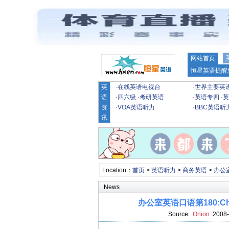
网站首页
恒星英语提醒
英
·
在线英语电视台
·
世界主要英
语
·
四六级
·
考研英语
·
英语专四
·
英
资
·
VOA英语听力
·
BBC英语听
讯
Location：
首页
>
英语听力
>
商务英语
>
办公
News
办公室英语口语第180:Chatt
Source:
Onion
2008-