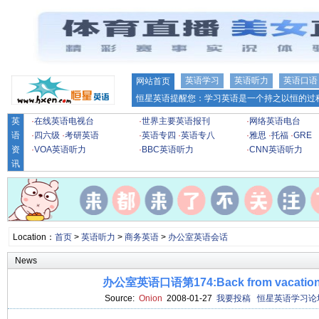
英语学习
英语听力
英语口语
网站首页
恒星英语提醒您：学习英语是一个持之以恒的过程
英
·
在线英语电视台
·
世界主要英语报刊
·
网络英语电台
语
·
四六级
·
考研英语
·
英语专四
·
英语专八
·
雅思
·
托福
·
GRE
资
·
VOA英语听力
·
BBC英语听力
·
CNN英语听力
讯
Location：
首页
>
英语听力
>
商务英语
>
办公室英语会话
News
办公室英语口语第174:Back from vacati
Source:
Onion
2008-01-27
我要投稿
恒星英语学习论