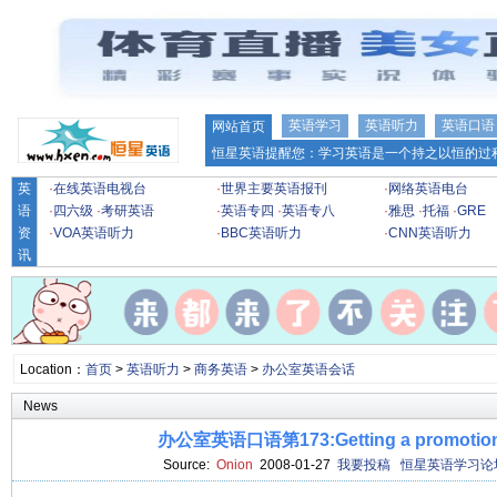
英语学习
英语听力
英语口语
网站首页
恒星英语提醒您：学习英语是一个持之以恒的过程
英
·
在线英语电视台
·
世界主要英语报刊
·
网络英语电台
语
·
四六级
·
考研英语
·
英语专四
·
英语专八
·
雅思
·
托福
·
GRE
资
·
VOA英语听力
·
BBC英语听力
·
CNN英语听力
讯
Location：
首页
>
英语听力
>
商务英语
>
办公室英语会话
News
办公室英语口语第173:Getting a promoti
Source:
Onion
2008-01-27
我要投稿
恒星英语学习论