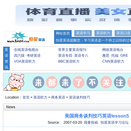
英语学习
英语听力
英语口语
网站首页
恒星英语提醒您：学习英语是一个持之以恒的过程
英
·
在线英语电视台
·
世界主要英语报刊
·
网络英语电台
语
·
四六级
·
考研英语
·
英语专四
·
英语专八
·
雅思
·
托福
·
GRE
资
·
VOA英语听力
·
BBC英语听力
·
CNN英语听力
讯
Location：
首页
>
英语听力
>
商务英语
>
英语谈判技巧
News
美国商务谈判技巧英语lesson5
Source:
2007-03-20
我要投稿
恒星英语学习论坛