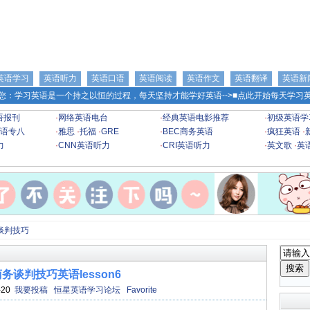
英语学习
英语听力
英语口语
英语阅读
英语作文
英语翻译
英语新
您：学习英语是一个持之以恒的过程，每天坚持才能学好英语-->
■点此开始每天学习英
语报刊
·
网络英语电台
·
经典英语电影推荐
·
初级英语学
语专八
·
雅思
·
托福
·
GRE
·
BEC商务英语
·
疯狂英语
·
力
·
CNN英语听力
·
CRI英语听力
·
英文歌
·
英
谈判技巧
务谈判技巧英语lesson6
-20
我要投稿
恒星英语学习论坛
Favorite