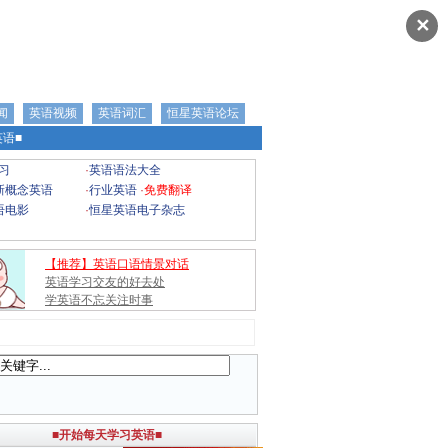
✕
闻
英语视频
英语词汇
恒星英语论坛
语■
习
·
英语语法大全
新概念英语
·
行业英语
·
免费翻译
语电影
·
恒星英语电子杂志
【推荐】英语口语情景对话
英语学习交友的好去处
学英语不忘关注时事
■开始每天学习英语■