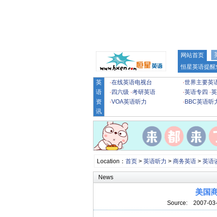
网站首页
恒星英语提醒
英
·
在线英语电视台
·
世界主要英
语
·
四六级
·
考研英语
·
英语专四
·
英
资
·
VOA英语听力
·
BBC英语听
讯
Location：
首页
>
英语听力
>
商务英语
>
英语
News
美国商
Source:
2007-03