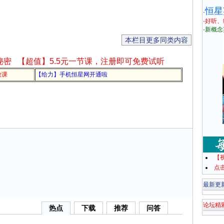
恒星
·
·
好听、
·
新概念
本栏目更多同类内容
秘密
【超值】5.5元一节课，注册即可免费试听
教课
【给力】手机恒星网开通啦
【
点
最新更
论坛精
热点
下载
推荐
问答