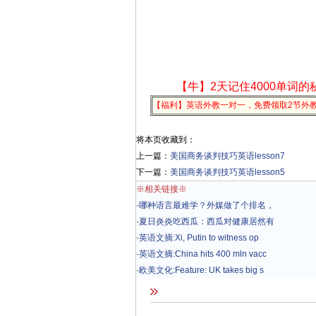
【牛】2天记住4000单词的
【福利】英语外教一对一，免费领取2节外
将本页收藏到：
上一篇：
美国商务谈判技巧英语lesson7
下一篇：
美国商务谈判技巧英语lesson5
※相关链接※
·
哪种语言最难学？外媒做了个排名，
·
夏日炎炎吃西瓜：西瓜对健康居然有
·
英语文摘:Xi, Putin to witness op
·
英语文摘:China hits 400 mln vacc
·
欧美文化:Feature: UK takes big s