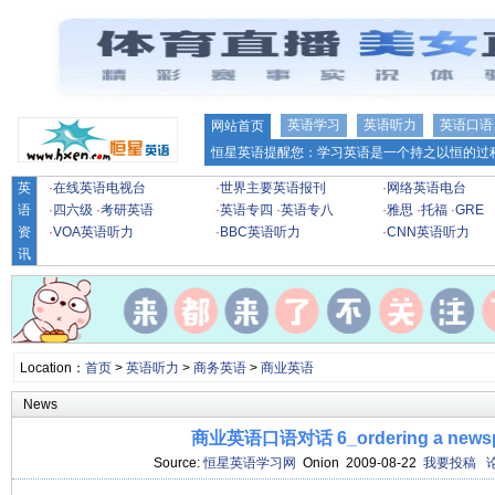
英语学习
英语听力
英语口语
网站首页
恒星英语提醒您：学习英语是一个持之以恒的过程
英
·
在线英语电视台
·
世界主要英语报刊
·
网络英语电台
语
·
四六级
·
考研英语
·
英语专四
·
英语专八
·
雅思
·
托福
·
GRE
资
·
VOA英语听力
·
BBC英语听力
·
CNN英语听力
讯
Location：
首页
>
英语听力
>
商务英语
>
商业英语
News
商业英语口语对话 6_ordering a news
Source:
恒星英语学习网
Onion 2009-08-22
我要投稿